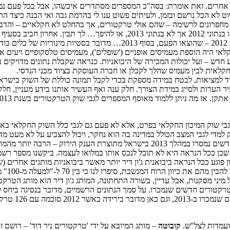
ם אחרים. זאת אומרת: בסה"כ המספרים מסתדרים איכשהו, אבל בכל פעם נמד
ט לא הכל נרשם ובזמן, ולעיתים פשוט ענו לי בהרמת גבה ואי הבנה כיצד 
מחפרונים לרשימה – שהם אולי טרקטורים, אך בהחלט לא חקלאיים – והדבר ה
– חלק מהדוגמאות שהוכנסו בטעות תחת ההגדרה "טרקטור חקלאי" הופיעו בנתוני 
שסיכמו בתחילת 2013 את נתוני 2012 שונים מאותם הסיכומים – לגבי שנת 2012
אי היה הוספת מעמיסים אופניים ('שופלים'), מעמיסים טלסקופיים ויעים א
חדש – ועל יכולות המכירה של היבואניות. כנראה שקבלת נתונים מדויקים 
חקלאית לבין מעמיס שהלך לקבלן או חברה העוסקת בציוד מכני הנדסי.
למציאות, לבטח במידה מספקת בכדי לקבל תמונה כוללת של השוק בישראל, 
העיר הערות ולסייג במידת הצורך. חלק ענה ואף העשיר אותנו בידע מעניין, ח
קן. אז מה ניתן ללמוד מאוסף המספרים לגבי שוק הטרקטורים בשנת 2013?
י שוק המיכון החקלאי בפרט, אלא לא פעם גם לגבי כלל השוק החקלאי באות
למדי לגבי המצב הכולל במדינה בה הוא נחקר, ויכול להצביע על לא מעט מדדי
זה, שכן ככל הנראה היא לא תוכל לנכס אותו במלואו לעצמה. ביקשנו מספר רש
 פוגע ככל הנראה ביבואנית ג'ון דיר יותר מאשר ביבואניות מותגים אחרים 
וגורמים
בל עדיין, בשורה התחתונה, המותג ג'ון דיר הוא מותג הטרקטורים הנמכר ביותר בישראל ב-2013
מועמדות לצל"ש.
קובוטה