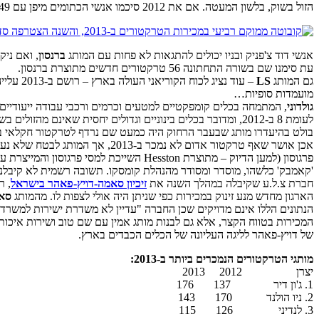
הזול בשוק, בלשון המעטה. אם את 2012 סיכמו אנשי הכתומים מיפן עם 49 כלים, הרי שבסוף 2013 כבר ספרו שם 93 טרקטורים חדשים שנמכרו.
אנשי דוד צ'פניק ובניו יכולים להתגאות לא פחות עם המותג
ברנסון
עת סימנו שם בשורה התחתונה 56 טרקטורים חדשים מתוצרת ברנסון.
גם המותג
LS
מועמדות סופיות…
גולדוני
, המתמחה בכלים קומפקטיים למטעים וכרמים ורכבי עבודה ייעודיים שומרת על אותו מספר מכ
לעומת 8 ב-2012, ומדובר בכלים בינוניים וגדולים יחסית שאינם מהזולים בשוק.
בולט בהיעדרו מותג שבעבר הרחוק היה כמעט שם נרדף לטרקטור חקלאי 
'קאמבק' כלשהו, מוסדר ומסודר מהנהלת קומסקו. תשובה רשמית לא קיבלנ
חברת צ.ל.ע שקיבלה במהלך השנה את
זיכיון סאמה-דויץ-פאהר בישראל
הארגון מחדש מנע זינוק במכירות כפי שניתן היה אולי לצפות לו. מהמותג
סא
הנתונים הללו אינם מדויקים שכן החברה "עדיין לא משדרת ישירות למשרד
של דויץ-פאהר לליגה העליונה של הכלים הכבדים בארץ.
מותגי הטרקטורים הנמכרים ביותר ב-2013:
יצרן 2012 2013
1. ג'ון דיר 137 176
2. ניו הולנד 170 143
3. לנדיני 126 115