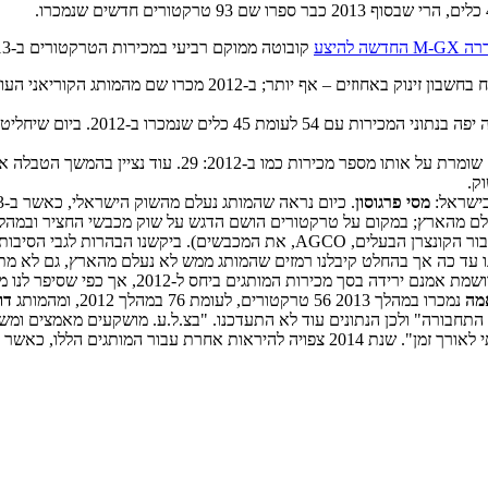
קובוטה ממוקם רביעי במכירות הטרקטורים ב-2013, והשנה הצטרפה סדרה M-GX החדשה להיצע
– עוד נציג לכוח הקוריאני העולה
ירות כמו ב-2012: 29. עוד נציין בהמשך הטבלה את
בישראל:
מסי פרגוסון
פרגוסון (למען הדיוק – מתוצרת Hesston השייכת למסי פרגוסון והמייצרת עבור הק
ו עד כה אך בהחלט קיבלנו רמזים שהמותג ממש לא נעלם מהארץ, גם לא מת
, רושמת אמנם ירידה בסך מכירות ה
מה
נמכרו במהלך 2013 56 טרקטורים, לעומת 76 במהלך 2012, ומהמותג
דו
 התחבורה" ולכן הנתונים עוד לא התעדכנו. "בצ.ל.ע. מושקעים מאמצים ומ
המכירות בטווח הקצר, אלא גם לבנות מותג אמין עם שם טוב ושירות איכותי לאורך זמן". 