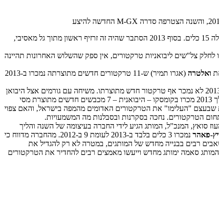
, ואם ניקח בחשבון זינוק באחוזים – אף יותר; ב-2012 מכרו שם מהמותג הקוריאני העולה 15 כלים. בסוף 2013 הסתבר שהיה זה זרזיף ראשון מתוך גל מאסיבי,
 בארץ – רושם ב-2013 עלייה יפה בנתוני המכירות עם 54 לעומת 45 כלים שנמכרו ב-2012. ביום שיחליטו לחלק צל"שים ליבואניות טרקטורים, אין ספק שהשלוש האחרונות תהיינה
ואלטרה
(אגרו תמיר) ש-11 טרקטורים חדשים מתוצרתה נמכרו ב-2013
. כיום נראה שהמותג נעלם מהשוק הישראלי, כאשר ב-2013 לא נמכר אף טרקטור חדש מתוצרתו. משיחה עם גורמים אצל היבואן
אכן אושר שאף טרקטור אדום לא נמכר ב-2013, אך המותג לבטח שלא נעלם מהארץ; במקום על טרקטורים הושם הדגש על שוק מכבשי החציר ובמהלך 2013 מכרו בקומסקו – היבואנית – 7 מכבשים חדשים מתוצרת מסי
ונצרן הבעלים, AGCO, את המכבשים). ביקשנו הבהרות לגבי הסיבות שבעצם "העלימו" את הטרקטורים האדומים מהמפה בישראל, והאם צפוי
חום הטרקטורים. נחכה בסקרנות ובסבלנות מה המשמעויות.
מותגים ביחס ל-2012, אך כפי שסיפר לנו מעוז סואץ, המנכ"ל, המותג הגיע לידי החברה בעיצומה של השנה והליך
יץ-פאהר
נמכרו 3 כלים בלבד ב-2013 לעומת 9 ב-2012. מהחברה מדווח כי
שאבים רבים בבנייה מחדש של המותגים, במטרה לא רק להגדיל את
שנת 2014 צפויה להיראות אחרת עבור המותגים הללו, כאשר המותג סאמה ימותג מחדש וייעשו מאמצים רבים להחדיר את הטרקטורים