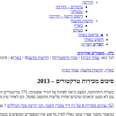
הדרכה
עיבודים – הדרכה
טכנולוגי
ריסוס ודישון – הדרכה
חדשות מהענף
בארץ
בעולם
◄ פרסום באתר
חיפוש באתר
תפריט
תפריט
בלוג - מאמרים אחרונים
הנך כאן:
עמוד הבית
1
/
מגזין והיסטוריה
2
/
חדשות מהענף
3
/
בארץ
4
/
סיכום
בארץ
,
חדשות מהענף
,
עמוד הבית
סיכום מכירות טרקטורים – 2013
עם לא מעט יבואנים שהביעו פחות עליצות מהמצב בפועל, וגם לאחר עיון מע
7 נציגים מסדרה 8 של ג'ון דיר נמכרו השנה. הכי הרבה מבין הגדולים