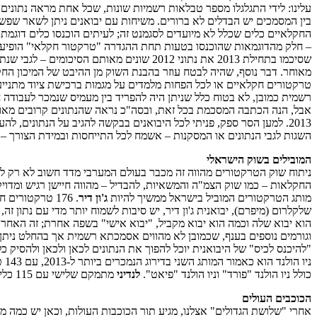
עלינו: לידי התגלגלו מספר טבלאות רשמיות שונות, שכל אחת מראה נתוני
בין המסמכים יש הבדלים לא ברורים. משיחות עם יבואנים ניתן לשאר שפשו
החקלאיים כלים שכלל לא מיועדים לסגמנט זה; לעיתים הוכנסו כלים דוגמת 
מאוחר. דבר נוסף, שהיה לבטח עוזר בהבנת השוק מן ההיבט של המיכון החקל
טרקטורים חקלאיים או לכל הפחות מלמדים על מגמות ברכישת ציוד מתנייע 
רשמית כמובן, לא בטוח כלל שניתן היה להפריד בין מעמיס שנמכר לעבודה 
אבל, הנה הכתבה המסכמת בכל זאת, ובסה"כ נראה שהנתונים קרובים מאוד 
2013. למען הסר ספק, פניתי לכל היבואנים בבקשה להגיב על הנתונים, ל
השגות לגבי הנתונים או המסקנות – אשמח לכל התייחסות ובמידת הצורך – את
המובילים בשוק הישראלי
ניתוח שוק הטרקטורים מהווה זה מכבר בעולם המערבי מדד חשוב לא רק לגב
החקלאות – כמו שוק הצמ"ה והמשאיות, להבדיל – מהווה חיישן רגיש ומדויק 
מותג הטרקטורים המוביל בישראל ממשיך להיות
ג'ון דיר
. 176 טרקטורים חדשים נמסרו במהלך 2013 בישראל מתוצרת הענק הירוק – הרבה יותר מהמותג הממוקם שני בטבלה –
שלקלרום (מיפרם), יבואנית ג'ון דיר, יש סיבות לשמוח יותר מדי עם נתון 
הוא יבוא שלה וכמה הוא יבוא מקביל, "יבוא אישי" בשפה אחרת; זה האחרון
"להיכנס לכיס" של היבואנית יוכל להפוך את הנתונים לכאן ולכאן ולהסיק כל מיני מסקנות, א
כולל ניו הולנד "פורד" וניו הולנד "פיאט".
לנדיני
מתמקם שלישי עם 115 כלים שנמכרו ב-2013, וגם כאן מדובר בירידה כאשר 2012 סוכמה עם 126 טרקטורים מתוצרת לנדיני שנמכרו בישראל בסה"כ.
הכוכבים העולים
אחרי "שלושת הגדולים" אצלנו, מגיע תור הכוכבות העולות, וכאן יש כמה 