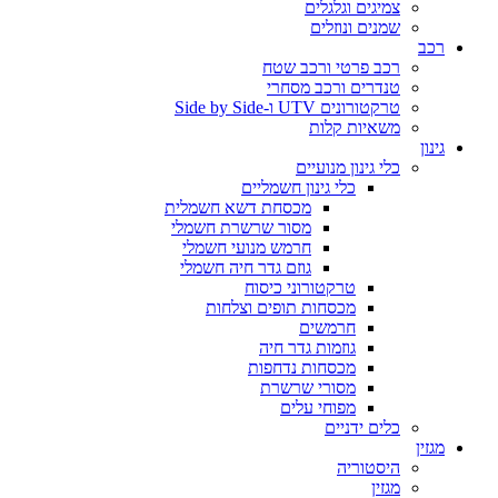
צמיגים וגלגלים
שמנים ונוזלים
רכב
רכב פרטי ורכב שטח
טנדרים ורכב מסחרי
טרקטורונים UTV ו-Side by Side
משאיות קלות
גינון
כלי גינון מנועיים
כלי גינון חשמליים
מכסחת דשא חשמלית
מסור שרשרת חשמלי
חרמש מנועי חשמלי
גוזם גדר חיה חשמלי
טרקטורוני כיסוח
מכסחות תופים וצלחות
חרמשים
גוזמות גדר חיה
מכסחות נדחפות
מסורי שרשרת
מפוחי עלים
כלים ידניים
מגזין
היסטוריה
מגזין