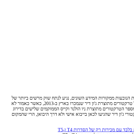
ת. גם אם נקזז סטיות וחריגות הנובעות ממקורות המידע השונים, נגיע לנתח שוק מרשים ביותר של
כ-24% (ברנסון, לנדיני ומק'קורמיק). המקום השני, לפחות באופן רשמי, נתון בידי קלרום, יבואנית ג'ון דיר, אך מיקום זה נקבע על סמך המספר הרשמי של טרקטורים מתוצרת ג'ון דיר שנמכרו בארץ ב-2013, כאשר כאמור לא
מספר הטרקטורים מתוצרת ניו הולנד וקייס הממוקמים שלישים בדירוג
ורי ג'ון דיר שהגיעו לכאן בייבוא אישי ולא דרך היבואן, הרי שהמקום