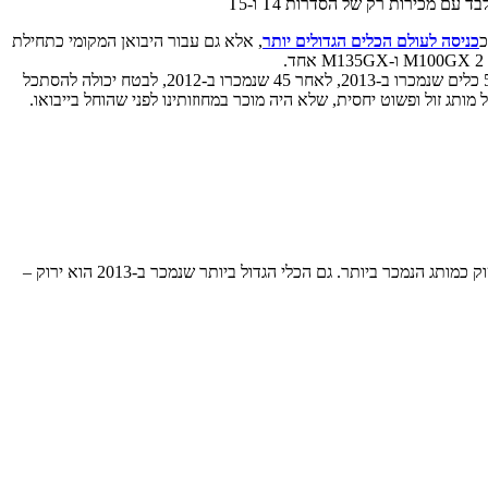
כניסה לעולם הכלים הגדולים יותר
, אלא גם עבור היבואן המקומי כתחילת
את חמישיית היבואנית המובילים ל-2013 סוגרת החברה הקטנה מרמת יוחנן, שככל הנראה "שיחקה אותה" עם ההימור על המותג הקוריאני LS שעם 54 כלים שנמכרו ב-2013, לאחר 45 שנמכרו ב-2012, לבטח יכולה להסתכל
ג זול ופשוט יחסית, שלא היה מוכר במחוזותינו לפני שהוחל בייבואו.
ג'ון דיר מובילים את השוק כמותג הנמכר ביותר. גם הכלי הגדול ביותר שנמכר ב-2013 הוא ירוק –