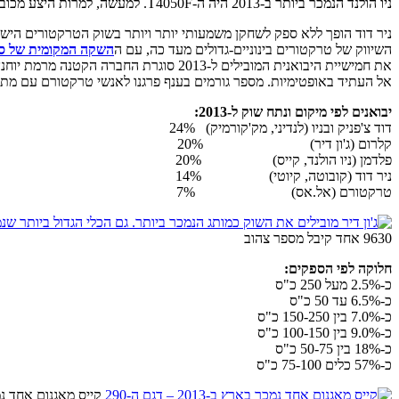
ניו הולנד הנמכר ביותר ב-2013 היה ה-T4050F. למעשה, למרות היצע מכובד של כלים כבדים שיש ליצרן, בישראל מדובר במותג של כלים קומפקטיים בלבד עם מכירות רק של הסדרות T4 ו-T5
ניר דוד הופך ללא ספק לשחקן משמעותי יותר ויותר בשוק הטרקטורים הישראלי וממקום רביעי מב
השיווק של טרקטורים בינוניים-גדולים מעד כה, עם ה
השקה המקומית של סדרה
אל העתיד באופטימיות. מספר גורמים בענף פרגנו לאנשי טרקטורם עם מתן 
יבואנים לפי מיקום ונתח שוק ל-2013:
דוד צ'פניק ובניו (לנדיני, מק'קורמיק) 24%
קלרום (ג'ון דיר) 20%
פלדמן (ניו הולנד, קייס) 20%
ניר דוד (קובוטה, קיוטי) 14%
טרקטורם (אל.אס) 7%
9630 אחד קיבל מספר צהוב
חלוקה לפי הספקים:
כ-2.5% מעל 250 כ"ס
כ-6.5% עד 50 כ"ס
כ-7.0% בין 150-250 כ"ס
כ-9.0% בין 100-150 כ"ס
כ-18% בין 50-75 כ"ס
כ-57% כלים 75-100 כ"ס
קייס מאגנום אחד נמכר בארץ ב