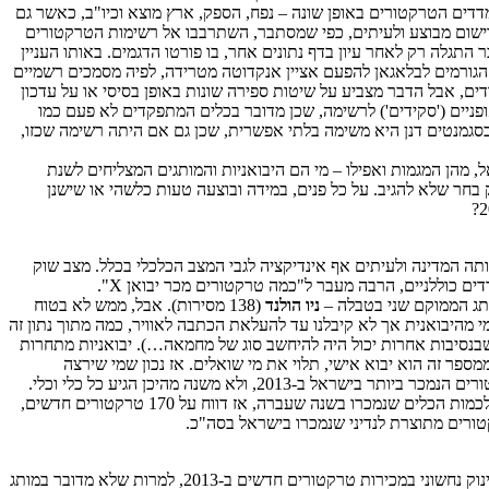
דים הטרקטורים באופן שונה – נפח, הספק, ארץ מוצא וכיו"ב, כאשר גם
הרישום מבוצע ולעיתים, כפי שמסתבר, השתרבבו אל רשימות הטרקטורים
תגלה רק לאחר עיון בדף נתונים אחר, בו פורטו הדגמים. באותו העניין
2012 אך לא בנתוני 2013, או להיפך… לך תבין. אחרון חביב בסעיף הגורמים לבלאגאן להפעם אציין אנקדוטה מטרידה, לפיה מסמכים רשמיים
 – שהוצאו הפעם, בסוף 2013… מדובר בסטיות מינוריות של כלים בודדים, אבל הדבר מצביע על שיטות ספירה שונות באופן בסיסי או על עדכון
ופניים ('סקידים') לרשימה, שכן מדובר בכלים המתפקדים לא פעם כמו
בסגמנטים דנן היא משימה בלתי אפשרית, שכן גם אם היתה רשימה שכזו,
מהן המגמות ואפילו – מי הם היבואניות והמותגים המצליחים לשנת
לק בחר שלא להגיב. על כל פנים, במידה ובוצעה טעות כלשהי או שישנן
ה המדינה ולעיתים אף אינדיקציה לגבי המצב הכלכלי בכלל. מצב שוק
ם כוללניים, הרבה מעבר ל"כמה טרקטורים מכר יבואן X".
ניו הולנד
(138 מסירות). אבל, ממש לא בטוח
מי מהיבואנית אך לא קיבלנו עד להעלאת הכתבה לאוויר, כמה מתוך נתון זה
(שבנסיבות אחרות יכול היה להיחשב סוג של מחמאה…). יבואניות מתחרות
 נוספים בענף, שכמובן לא מהווים אסמכתא רשמית אך בהחלט ניתן להבין מהם את כיוון הרוח המנשבת, סיפרו לנו כי בין 70 ל-"למעלה מ-100" ממספר זה הוא יבוא אישי, תלוי את מי שואלים. אז נכון שמי שירצה
, ולא משנה מהיכן הגיע כל כלי וכלי.
ניו הולנד הוא כאמור המותג השני בדירוג הנמכרים ביותר ל-2013, עם 143 טרקטורים חדשים שנמכרו. על סמך הנתונים הרשמיים, מדובר בנסיגה ביחס לכמות הכלים שנמכרו בשנה שעברה, אז דווח על 170 טרקטורים חדשים,
– מותג המיובא על ידי 'טרקטורים ניר דוד' – רושם זינוק נחשוני במכירות טרקטורים חדשים ב-2013, למרות שלא מדובר במותג