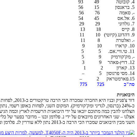
4. קובוטה 49 93
5. בראנסון 15 56
-. סאמה 76 56
6. אל.אס 45 54
7. גולדוני 29 29
8. קייס 18 13
9. דהדונג (קיוטי) 10 11
-. ואלטרה 8 11
10. קרארו 10 9
11. טי.וויי.אם. 5 5
-. מק'קורמיק 9 5
12. דויץ-פאהר 9 3
13. קארון 2 1
14. מסי פרגוסון 5 –
15.פארמטראק 2 –
סה"כ 725 775
היבואניות
דוד צ'פניק 
הצלחנו להבין כמה מתוכם יובאו על ידי היבואנית הרשמית לארץ וכמה הגיעו
אצלנו – שני האחרונים מיובאים על ידי נ. פלדמן ובנו – מדובר בפער של כל
השני מבין היבואנים שמכרו הכי הרבה ב-2013 נתון ללא עוררין לנ. פלדמן ובנו, דוחק את קלרום מקום אחד למטה.