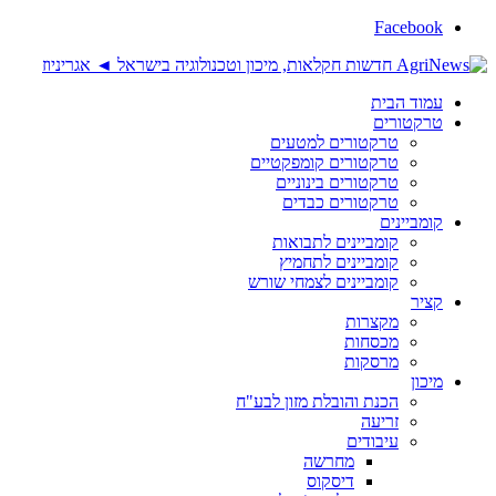
Facebook
עמוד הבית
טרקטורים
טרקטורים למטעים
טרקטורים קומפקטיים
טרקטורים בינוניים
טרקטורים כבדים
קומביינים
קומביינים לתבואות
קומביינים לתחמיץ
קומביינים לצמחי שורש
קציר
מקצרות
מכסחות
מרסקות
מיכון
הכנת והובלת מזון לבע"ח
זריעה
עיבודים
מחרשה
דיסקוס