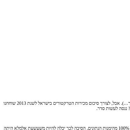
בשורה התחתונה, המצב נראה לפחות על הנייר אופטימי; 775 טרקטורים חקלאיים נמכרו ב-2013 לעומת 725 ב-2012 (תלוי את מי שואלים, ראו בהמשך…). אבל, לצורך סיכום מכירות הטרקטורים בישראל לשנת 2013 שוחחנו
? ננסה לעשות סדר.
במאמר מוסגר אציין שאני נאלץ לסייג מראש את המספרים המופיעים בטבלאות מטה ושעליהם מתבססת כתבת סיכום זו, ולהבהיר שקשה לי לחתום על 100% מהימנות הנתונים. הסיבה לכך יכלה להיות משעשעת אלמלא היתה