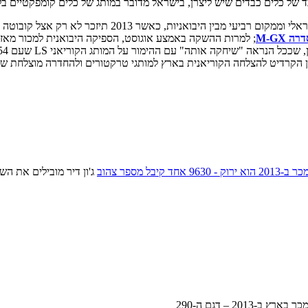
ין היבואניות, כאשר 2013 תיזכר לא רק אצל קובוטה כ
 M-GX
; למרות ההשקה באמצע אוגוסט, הספיקה היבואנית למכור מאז 2 M100GX ו-M135GX אחד.
הקרדיט להצלחה הקוריאנית בארץ למותגי טרקטורים ולהחדרה מוצלחת של מות
-2013 – דגם ה-290