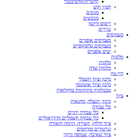
קלטרת/קולטיבטור
חציר וקש
מגובים
מכבשים
ריסוס ודישון
נגררים
מעמיסים
מעמיסים אופניים
מעמיסים טלסקופיים
יעים אופניים
מלגזות
מלגזות
מלגזות שדה
היי-טק
מיכון וציוד חשמלי
מיכון וציוד אוטונומי
טכנולוגיה מתקדמת בחקלאות
ציוד
ביגוד, הנעלה, מחנאות
כלי עבודה
כלי עבודה ידניים
כלי עבודה חשמליים והידראוליים
ציוד חילוץ, קשירה, הרמה ותאורה
גנרטורים ומדחסים
ציוד שאיבה, שטיפה וניקוי