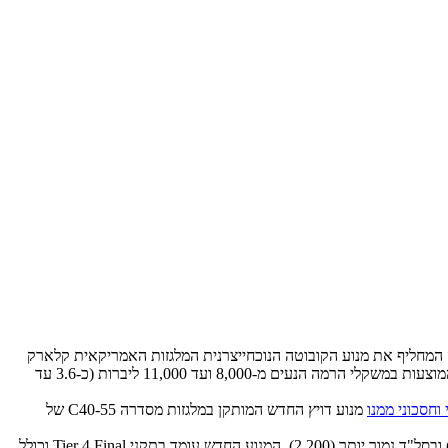
דכניות, עם מנוע דויץ המחליף את מנוע הקובוטה הנוכחייצרנית המלגזות האמריקאית קלארק
(Clark) הודיעה על עדכון אחת הסדרות המרכזיות והחשובות בהיצע – סדרת מלגזות הדיזל C40-55. מדובר במלגזות דיזל וותיקות (המוצעות גם בארץ) המוצעות במשקלי הרמה הנעים מ-8,000 ועד 11,000 ליברות (כ-3.6 עד
מנוע דויץ החדש המותקן במלגזות מסדרה C40-55 של
עתה מפנה המנוע הוותיק את מקומו ליחידת כוח חדשה ועדכנית מתוצרת דויץ, המציעה אמנם הספק מופחת – 74 כ"ס – אך ממנוע קטן יותר (3.6 ליטר) ובסל"ד נמוך יותר (2,200). המנוע החדש עומד בתקני Tier 4 Final וכולל