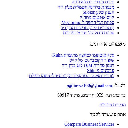
סינים היברידיים לאירופה
מכסחת בלרינה חשמלית מג'ון דיר
הענק של Siloking
קייס אופטום מתחזק
ספינת דגל חדשה ל-McCormic
קומביינים לירק חדשים מג'ון דיר
ספינת הדגל של פנד מתעדכנת
מאמרים אחרונים
סלף אוטונומי למחצה מתוצרת Kuhn
שיפור הקומביינים של קייס
רענון סדרות 6M ו-6R בג'ון דיר
עדכונים מ-Stihl
ג'ון דיר מציגה: הטרקטור הקונבנציונלי החזק בעולם
דוא"ל:
agrinews100@gmail.com
כתובת: ת.ד. 959, חרוצים, מיקוד 60917
מדיניות פרטיות
אתרים ששווה להכיר
Compare Business Services