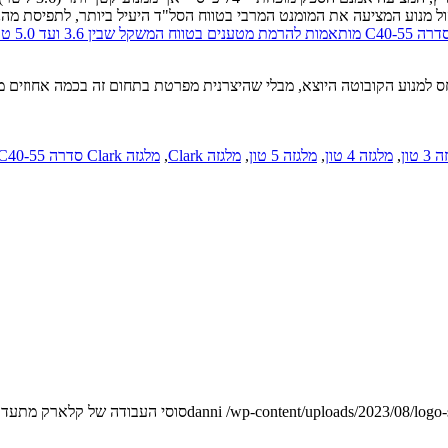
ל מנוע המציעה את המומנט המרבי בטווח הסל"ד היעיל ביותר, לתפיסת מהנד
ס למנוע הקובוטה היוצא, מבלי שהיצרנית מפרטת בתחום זה בכמה אחוזים מ
 טון
,
מלגזה 4 טון
,
מלגזה 5 טון
,
מלגזה Clark
,
מלגזה Clark סדרה C40-55
/wp-content/uploads/2023/08/logo
danni
סוסי העבודה של קלארק מתעדכ