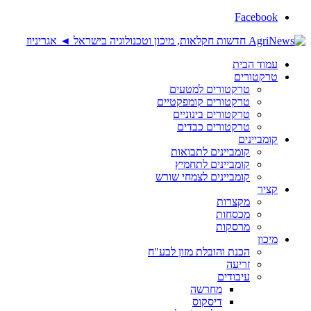
Facebook
עמוד הבית
טרקטורים
טרקטורים למטעים
טרקטורים קומפקטיים
טרקטורים בינוניים
טרקטורים כבדים
קומביינים
קומביינים לתבואות
קומביינים לתחמיץ
קומביינים לצמחי שורש
קציר
מקצרות
מכסחות
מרסקות
מיכון
הכנת והובלת מזון לבע"ח
זריעה
עיבודים
מחרשה
דיסקוס