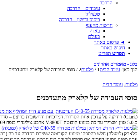
הדרכה
עיבודים – הדרכה
טכנולוגי
ריסוס ודישון – הדרכה
חדשות מהענף
בארץ
בעולם
◄ פרסום באתר
חיפוש באתר
תפריט
תפריט
בלוג - מאמרים אחרונים
הנך כאן:
עמוד הבית
1
/
מלגזות
2
/
סוסי העבודה של קלארק מתעדכנים
מלגזות
,
עמוד הבית
סוסי העבודה של קלארק מתעדכנים
כ-5.0 טון) ושצוידו עד כה במנוע קובוטה V3800T ארבע-צילינדרי בנפח 3,769 סמ"ק. מנוע זה ייצר 93.6 כ"ס מרביים ב-2,400 סל"ד.
קלארק (למעלה) חלש בהספקו ממנוע הקובוטה ששירת בסדרה עד כה (בכחול,