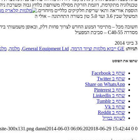
טכנולוגיה מתקדמת, דוגמת הזרקת מסילה משותפת בלחץ גבוה ומערכת ניהו
הוספת אוריאה ותאי שריפת חלקיקים כלליים מיוחדים.
המשקל שבין 3.6 ועד 5.0 טון בשורה התחתונה – אולי ה
חשובה מכל – מתיימר המנוע החדש לצרוך פחות דלק, ובאופן משמעותי ביח
מסדרה C40-55 – סביבת המפעיל
3 ביוני 2014
תגיות:
GE ייבוא מלגזות וציוד הרמה
,
General Equipment Ltd
,
מלגזה
,
מלגזה 3
שתפו את הפוסט
שתף ב Facebook
שתף ב Twitter
Share on WhatsApp
שתף ב Pinterest
שתף ב LinkedIn
שתף ב Tumblr
שתף ב Vk
שתף ב Reddit
לשתף במייל
-site-300x131.png
danni
2014-06-03 06:06:20
2018-06-29 15:42:44
0
0