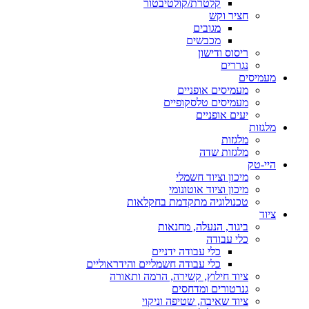
קלטרת/קולטיבטור
חציר וקש
מגובים
מכבשים
ריסוס ודישון
נגררים
מעמיסים
מעמיסים אופניים
מעמיסים טלסקופיים
יעים אופניים
מלגזות
מלגזות
מלגזות שדה
היי-טק
מיכון וציוד חשמלי
מיכון וציוד אוטונומי
טכנולוגיה מתקדמת בחקלאות
ציוד
ביגוד, הנעלה, מחנאות
כלי עבודה
כלי עבודה ידניים
כלי עבודה חשמליים והידראוליים
ציוד חילוץ, קשירה, הרמה ותאורה
גנרטורים ומדחסים
ציוד שאיבה, שטיפה וניקוי