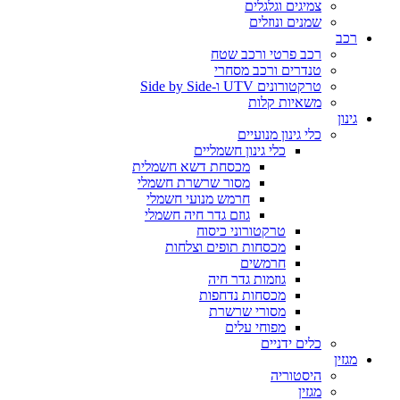
צמיגים וגלגלים
שמנים ונוזלים
רכב
רכב פרטי ורכב שטח
טנדרים ורכב מסחרי
טרקטורונים UTV ו-Side by Side
משאיות קלות
גינון
כלי גינון מנועיים
כלי גינון חשמליים
מכסחת דשא חשמלית
מסור שרשרת חשמלי
חרמש מנועי חשמלי
גוזם גדר חיה חשמלי
טרקטורוני כיסוח
מכסחות תופים וצלחות
חרמשים
גוזמות גדר חיה
מכסחות נדחפות
מסורי שרשרת
מפוחי עלים
כלים ידניים
מגזין
היסטוריה
מגזין