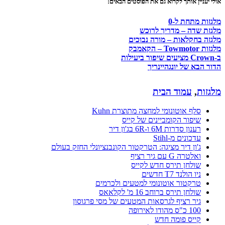
אולי יעניין אותך לקרוא גם את הפוסטים הבאים:
מלגזות מתחת ל-0
מלגזת שדה – מדריך לרוכש
מלגזה בחקלאות – מורה נבוכים
מלגזות Towmotor – הקאמבק
ב-Crown מציעים שיפור ביעילות
הדור הבא של יונגהיינריך
מלגזות
,
עמוד הבית
סלף אוטונומי למחצה מתוצרת Kuhn
שיפור הקומביינים של קייס
רענון סדרות 6M ו-6R בג'ון דיר
עדכונים מ-Stihl
ג'ון דיר מציגה: הטרקטור הקונבנציונלי החזק בעולם
ואלטרה G עם גיר רציף
שולחן תירס חדש לקייס
ניו הולנד T7 חדשים
טרקטור אוטונומי למטעים ולכרמים
שולחן תירס ברוחב 16 מ' לקלאאס
גיר רציף לגרסאות המטעים של מסי פרגוסון
100 כ"ס מהודו לאירופה
קייס פומה חדש