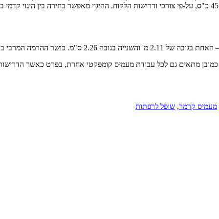
יאנמר היפנית, האחד בנפח 1.3 ליטר עם 26 כ"ס והשני בנפח 1.6 ליטר עם 45 כ"ס, על-פי צורכי ודרישות הלקוח. הה
מעמיס קרמר
,
שופל לרפתות