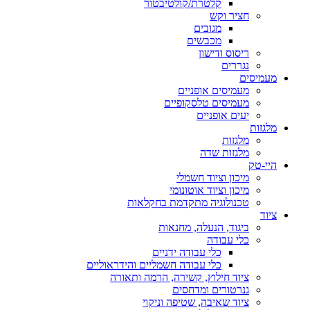
קלטרת/קולטיבטור
חציר וקש
מגובים
מכבשים
ריסוס ודישון
נגררים
מעמיסים
מעמיסים אופניים
מעמיסים טלסקופיים
יעים אופניים
מלגזות
מלגזות
מלגזות שדה
היי-טק
מיכון וציוד חשמלי
מיכון וציוד אוטונומי
טכנולוגיה מתקדמת בחקלאות
ציוד
ביגוד, הנעלה, מחנאות
כלי עבודה
כלי עבודה ידניים
כלי עבודה חשמליים והידראוליים
ציוד חילוץ, קשירה, הרמה ותאורה
גנרטורים ומדחסים
ציוד שאיבה, שטיפה וניקוי