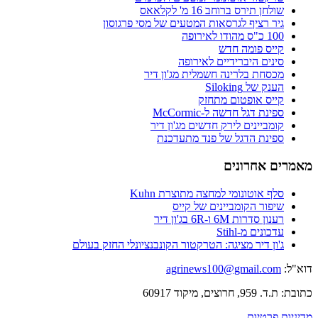
שולחן תירס ברוחב 16 מ' לקלאאס
גיר רציף לגרסאות המטעים של מסי פרגוסון
100 כ"ס מהודו לאירופה
קייס פומה חדש
סינים היברידיים לאירופה
מכסחת בלרינה חשמלית מג'ון דיר
הענק של Siloking
קייס אופטום מתחזק
ספינת דגל חדשה ל-McCormic
קומביינים לירק חדשים מג'ון דיר
ספינת הדגל של פנד מתעדכנת
מאמרים אחרונים
סלף אוטונומי למחצה מתוצרת Kuhn
שיפור הקומביינים של קייס
רענון סדרות 6M ו-6R בג'ון דיר
עדכונים מ-Stihl
ג'ון דיר מציגה: הטרקטור הקונבנציונלי החזק בעולם
דוא"ל:
agrinews100@gmail.com
כתובת: ת.ד. 959, חרוצים, מיקוד 60917
מדיניות פרטיות