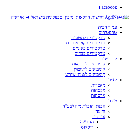
Facebook
עמוד הבית
טרקטורים
טרקטורים למטעים
טרקטורים קומפקטיים
טרקטורים בינוניים
טרקטורים כבדים
קומביינים
קומביינים לתבואות
קומביינים לתחמיץ
קומביינים לצמחי שורש
קציר
מקצרות
מכסחות
מרסקות
מיכון
הכנת והובלת מזון לבע"ח
זריעה
עיבודים
מחרשה
דיסקוס