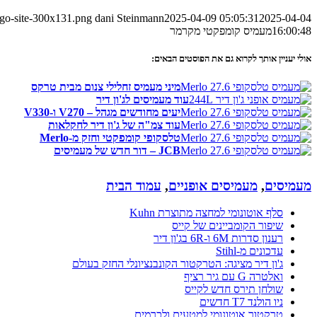
ogo-site-300x131.png
dani Steinmann
2025-04-09 05:05:31
2025-04-04
16:00:48
מעמיס קומפקטי מקרמר
אולי יעניין אותך לקרוא גם את הפוסטים הבאים:
מיני מעמיס זחלילי צנום מבית טרקס
עוד מעמיסים לג'ון דיר
יעים מחודשים מגהל – V270 ו-V330
עוד צמ"ה של ג'ון דיר לחקלאות
טלסקופי קומפקטי וחזק מ-Merlo
JCB – דור חדש של מעמיסים
מעמיסים
,
מעמיסים אופניים
,
עמוד הבית
סלף אוטונומי למחצה מתוצרת Kuhn
שיפור הקומביינים של קייס
רענון סדרות 6M ו-6R בג'ון דיר
עדכונים מ-Stihl
ג'ון דיר מציגה: הטרקטור הקונבנציונלי החזק בעולם
ואלטרה G עם גיר רציף
שולחן תירס חדש לקייס
ניו הולנד T7 חדשים
טרקטור אוטונומי למטעים ולכרמים