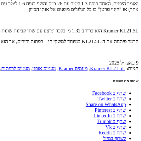
אחר) או "היגוי סרטן" בו כל הגלגלים מופנים אל אותו הכיוון.
Kramer KL21.5L הוא ברוחב 1.32 מ' בלבד ומוצע עם שתי קבינות שונות – האחת בגובה של 2.11 מ' והשנייה בגובה 2.26 ס"מ. כושר ההרמה המרבי בכף עומד על כ-2.1 טון וגובה ההרמה המרבי הוא כ-2.6 מ' (ציר הכף).
קרמר פיתחה את ה-KL21.5L במיוחד למשקי חי – רפתות ודירים, אך הוא כמובן מתאים גם לכל עבודת מעמיס קומפקטי אחרת, בפרט כאשר הדרישות הן לכלי צר במיוחד.
9 באפריל 2025
תגיות:
Kramer KL21.5L
,
מעמיס Kramer
,
מעמיס אופני
,
מעמיס לרפתות
,
שתפו את הפוסט
שתף ב Facebook
שתף ב Twitter
Share on WhatsApp
שתף ב Pinterest
שתף ב LinkedIn
שתף ב Tumblr
שתף ב Vk
שתף ב Reddit
לשתף במייל