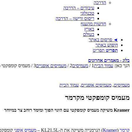
הדרכה
עיבודים – הדרכה
טכנולוגי
ריסוס ודישון – הדרכה
חדשות מהענף
בארץ
בעולם
◄ פרסום באתר
חיפוש באתר
תפריט
תפריט
בלוג - מאמרים אחרונים
הנך כאן:
עמוד הבית
1
/
מעמיסים
2
/
מעמיסים אופניים
3
/
מעמיס קומפקטי 
מעמיסים
,
מעמיסים אופניים
,
עמוד הבית
מעמיס קומפקטי מקרמר
Kramer משיקה מעמיס קומפקטי עם היגוי הפוך ומימד רוחב צר במיוחד
קרמר
(
Kramer
) הגרמנייה משיקה את ה-KL21.5L –
מעמיס אופני