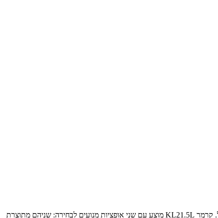
קומפקטי במשקל עבודה של 2.9-3.2 טון עם שלדה קשיחה (שאינו פירקי) והיגוי כפול. קרמר KL21.5L מוצע עם שני אופציות מנועים לבחירה: שניהם מתוצרת