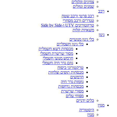
צמיגים וגלגלים
שמנים ונוזלים
רכב
רכב פרטי ורכב שטח
טנדרים ורכב מסחרי
טרקטורונים UTV ו-Side by Side
משאיות קלות
גינון
כלי גינון מנועיים
כלי גינון חשמליים
מכסחת דשא חשמלית
מסור שרשרת חשמלי
חרמש מנועי חשמלי
גוזם גדר חיה חשמלי
טרקטורוני כיסוח
מכסחות תופים וצלחות
חרמשים
גוזמות גדר חיה
מכסחות נדחפות
מסורי שרשרת
מפוחי עלים
כלים ידניים
מגזין
היסטוריה
מגזין