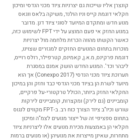
קונצרן אליו שייכות גם יצרניות ציוד מכני הנדסי ומיכון
חקלאי דוגמת קייס וניו הולנד, משיקה בלאס ווגאס
מנוע חדש ומתקדם המיועד לסוגי ציוד דנן. מדובר
במנוע החזק אי פעם המוצע על ידי FPT לשימוש כזה,
כאשר הקשתו מהווה הכרזת מלחמה מול יצרניות
מוכרות בתחום המנועים החזקים למגזרים שצוינו,
דוגמת פרקינס, מ.א.ן, קאמינס, קטרפילר, רולס רוייס,
ליבהר וכד'. המנוע החדש הושק אמנם במסגרת
תערוכת ציוד מכני הנדסי (Conexpo 2017) אך הוא
מיועד לשרת הן בציוד מכני הנדסי כבד וחזק והן במיכון
החקלאי החזק ביותר, הכולל טרקטורי-על פרקיים,
קומביינים (גם לירק) ומקצרות, קומביינים לירקות
שורש וכיו"ב ציוד הצורך כוח רב. ב-FPT מקווים לנגוס
בתחום ספציפי זה של ייצור מנועים לצמ"ה ומיכון
חקלאי הן באמצעות מכירת מנועים אלו ליצרניות ציוד
מתחרות, שאינן מייצרות את מנועיהן (או מנועים ברמות