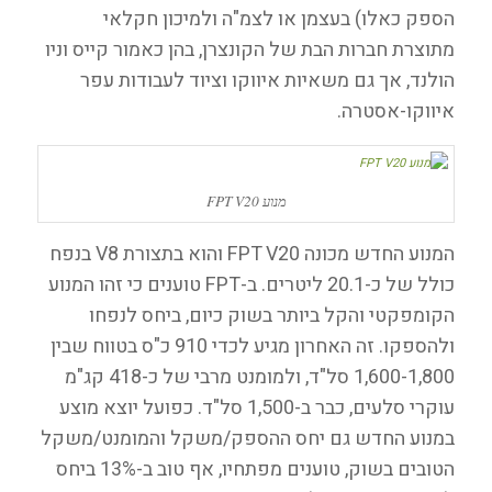
הספק כאלו) בעצמן או לצמ"ה ולמיכון חקלאי
מתוצרת חברות הבת של הקונצרן, בהן כאמור קייס וניו
הולנד, אך גם משאיות איווקו וציוד לעבודות עפר
איווקו-אסטרה.
מנוע FPT V20
המנוע החדש מכונה FPT V20 והוא בתצורת V8 בנפח
כולל של כ-20.1 ליטרים. ב-FPT טוענים כי זהו המנוע
הקומפקטי והקל ביותר בשוק כיום, ביחס לנפחו
ולהספקו. זה האחרון מגיע לכדי 910 כ"ס בטווח שבין
1,600-1,800 סל"ד, ולמומנט מרבי של כ-418 קג"מ
עוקרי סלעים, כבר ב-1,500 סל"ד. כפועל יוצא מוצע
במנוע החדש גם יחס ההספק/משקל והמומנט/משקל
הטובים בשוק, טוענים מפתחיו, אף טוב ב-13% ביחס