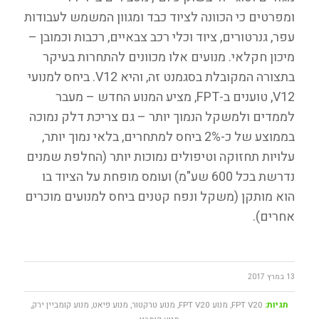
ומפרטים כי הכוונה לציוד כבד ומגוון המשמש לעבודות
עפר, גנרטורים, ציוד וכלי רכב צבאיים, רכבות וכמובן –
מיכון חקלאי. מנועים אלו מכוונים להתחרות בעיקר
בתצורה המקובלת בסגמנט זה, והיא V12. ביחס למנועי
V12, טוענים ב-FPT, מציע המנוע החדש – מעבר
לממדים ולמשקל הנמוך יותר – גם צריכת דלק נמוכה
בממוצע של כ-2% ביחס למתחרים, בלאי נמוך יותר,
עלויות תחזוקה וטיפולים נמוכות יותר (החלפת שמנים
נדרשת בכל 600 שע"מ) ועומס מופחת על הציוד בו
הוא מותקן (משקל ונפח קטנים ביחס למנועים מוכרים
אחרים).
13 במרץ 2017
תגיות:
FPT V20
,
מנוע FPT V20
,
מנוע טרקטור
,
מנוע פיאט
,
מנוע קומביין ירק
,