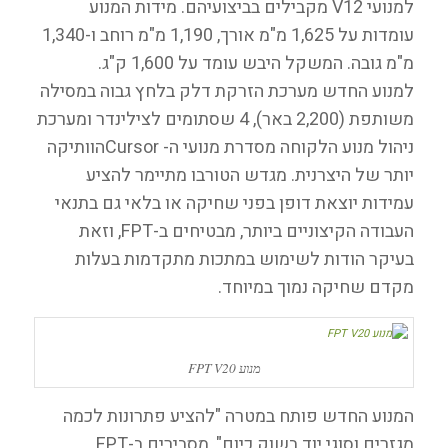
למנועי V12 מקבילים בביצועיהם. מידות המנוע
עומדות על 1,625 מ"מ אורך, 1,190 מ"מ רוחב ו-1,340
מ"מ גובה. המשקל היבש עומד על 1,600 ק"ג.
למנוע החדש מערכת הזרקת דלק בלחץ גבוה במסילה
משותפת (2,200 באר), 4 שסתומים לצילינדר ומערכת
ניהול מנוע הלקוחה מסדרת מנועי ה- Cursorהוותיקה
יותר של היצרנית. מגדש הטורבו מתיימר להציע
עמידות יוצאת דופן בפני שחיקה או בלאי גם בתנאי
העבודה הקיצוניים ביותר, מבטיחים ב-FPT, וזאת
בעיקר הודות לשימוש במתכות מתקדמות בעלות
מקדם שחיקה נמוך במיוחד.
מנוע FPT V20
המנוע החדש פותח במטרה "להציע פתרונות לכמה
מגזרים וסוגי יוד בשוק כיום", מסבירים ב-FPT