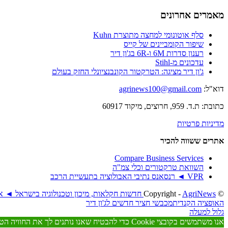
מאמרים אחרונים
סלף אוטונומי למחצה מתוצרת Kuhn
שיפור הקומביינים של קייס
רענון סדרות 6M ו-6R בג'ון דיר
עדכונים מ-Stihl
ג'ון דיר מציגה: הטרקטור הקונבנציונלי החזק בעולם
דוא"ל:
agrinews100@gmail.com
כתובת: ת.ד. 959, חרוצים, מיקוד 60917
מדיניות פרטיות
אתרים ששווה להכיר
Compare Business Services
השוואת טרקטורים וכלי צמ"ה
VPR ◄ רנסאנס נתיבי האבולוציה בתעשיית הרכב
© ‫Copyright -
AgriNews חדשות חקלאות, מיכון וטכנולוגיה בישראל ◄ אגריניוז
האופציה הקנדית
מכבשי חציר חדשים לג'ון דיר
גלול למעלה
אנו משתמשים בקובצי Cookie כדי להבטיח שאנו נותנים לך את החוויה הטובה ביותר באתר שלנו. אם תמשיך להשתמש באתר זה אנו נניח שאתה מרוצה ממנו.