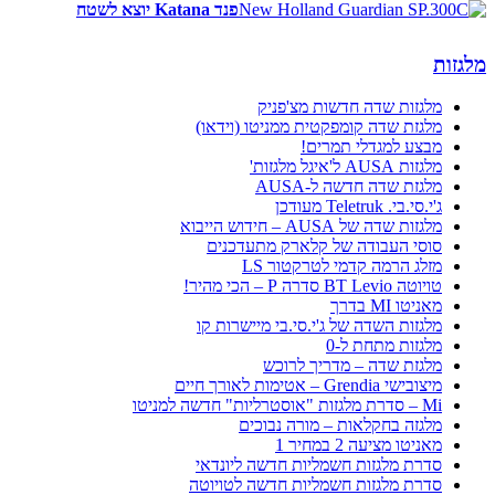
פנד Katana יוצא לשטח
מלגזות
מלגזות שדה חדשות מצ'פניק
מלגזת שדה קומפקטית ממניטו (וידאו)
מבצע למגדלי תמרים!
מלגזות AUSA ל'איגל מלגזות'
מלגזת שדה חדשה ל-AUSA
ג'י.סי.בי. Teletruk מעודכן
מלגזות שדה של AUSA – חידוש הייבוא
סוסי העבודה של קלארק מתעדכנים
מזלג הרמה קדמי לטרקטור LS
טויוטה BT Levio סדרה P – הכי מהיר!
מאניטו MI בדרך
מלגזות השדה של ג'י.סי.בי מיישרות קו
מלגזות מתחת ל-0
מלגזת שדה – מדריך לרוכש
מיצובישי Grendia – אטימות לאורך חיים
Mi – סדרת מלגזות "אוסטרליות" חדשה למניטו
מלגזה בחקלאות – מורה נבוכים
מאניטו מציעה 2 במחיר 1
סדרת מלגזות חשמליות חדשה ליונדאי
סדרת מלגזות חשמליות חדשה לטויוטה