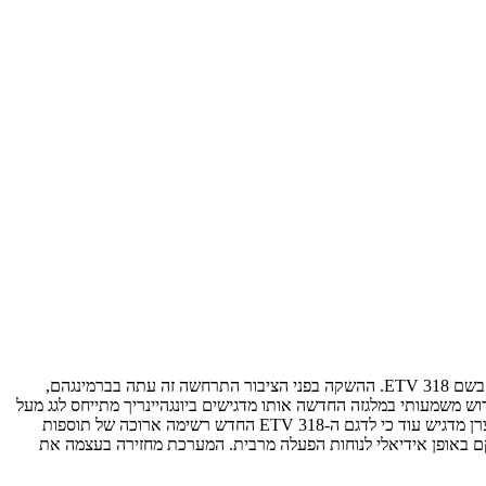
יונגהיינריך (Jungheinrich), יצרן המלגזות הגרמני-במקור, השייך כיום ל- Mitsubishi Caterpillar Forklift America האמריקאי, משיק מלגזת היגש חדשה בשם ETV 318. ההשקה בפני הציבור התרחשה זה עתה בברמינגהם,
וש משמעותי במלגזה החדשה אותו מדגישים ביונגהיינריך מתייחס לגג מעל
לעמדת המפעיל; זה עשוי קורות פלדה ומחופה זכוכית קמורה חזקה במיוחד, להעניק למפעיל הגנה מרבית מנפילות מלמעלה יחד עם שדה ראייה ראוי. היצרן מדגיש עוד כי לדגם ה-ETV 318 החדש רשימה ארוכה של תוספות
קם באופן אידיאלי לנוחות הפעלה מרבית. המערכת מחזירה בעצמה את