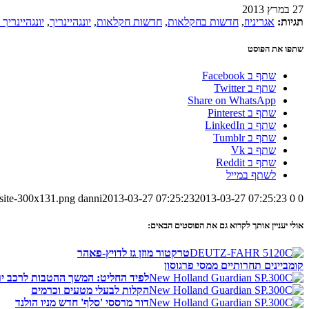
27 במרץ 2013
תגיות:
אגריניוז
,
חדשות בחקלאות
,
חדשות חקלאות
,
יונגהיינריך
,
יונגהיינריך ETV 318
שתפו את הפוסט
שתף ב Facebook
שתף ב Twitter
Share on WhatsApp
שתף ב Pinterest
שתף ב LinkedIn
שתף ב Tumblr
שתף ב Vk
שתף ב Reddit
לשתף במייל
-site-300x131.png
danni
2013-03-27 07:25:23
2013-03-27 07:25:23
0
0
אולי יעניין אותך לקרוא גם את הפוסטים הבאים:
טרקטור מוזן גז לדויץ-פאהר
קומביינים תחרותיים ממסי פרגוסון
לפיד החליט: המשך ההטבות לרכב יר
הקלות לבעלי מטעים וכרמים
דור מרססי 'סלף' חדש מניו הולנד