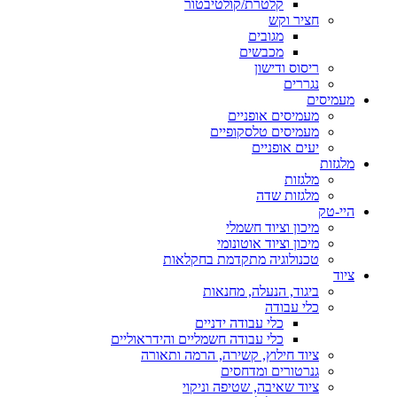
קלטרת/קולטיבטור
חציר וקש
מגובים
מכבשים
ריסוס ודישון
נגררים
מעמיסים
מעמיסים אופניים
מעמיסים טלסקופיים
יעים אופניים
מלגזות
מלגזות
מלגזות שדה
היי-טק
מיכון וציוד חשמלי
מיכון וציוד אוטונומי
טכנולוגיה מתקדמת בחקלאות
ציוד
ביגוד, הנעלה, מחנאות
כלי עבודה
כלי עבודה ידניים
כלי עבודה חשמליים והידראוליים
ציוד חילוץ, קשירה, הרמה ותאורה
גנרטורים ומדחסים
ציוד שאיבה, שטיפה וניקוי