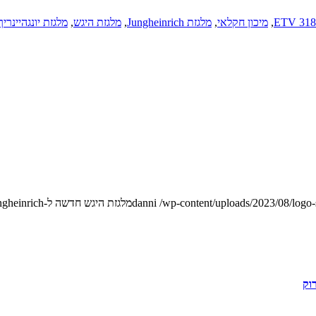
,
מיכון חקלאי
,
מלגזת Jungheinrich
,
מלגזת היגש
,
מלגזת יונגהיינריך
/wp-content/uploads/2023/08/logo
danni
מלגזת היגש חדשה ל-Jungheinrich
וק