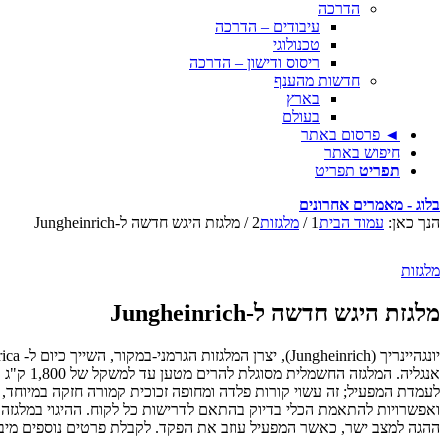
הדרכה
עיבודים – הדרכה
טכנולוגי
ריסוס ודישון – הדרכה
חדשות מהענף
בארץ
בעולם
◄ פרסום באתר
חיפוש באתר
תפריט
תפריט
בלוג - מאמרים אחרונים
הנך כאן:
עמוד הבית
1
/
מלגזות
2
/
מלגזת היגש חדשה ל-Jungheinrich
מלגזות
מלגזת היגש חדשה ל-Jungheinrich
אנגליה. המלגזה החשמלית מסוגלת להרים מטען עד למשקל של 1,800 ק"ג ועד לגובה המרשים של 11.5 מטרים.
ואפשרויות להתאמת הכלי בדיוק בהתאם לדרישות כל לקוח. ההיגוי במלגזה
ההגה למצב ישר, כאשר המפעיל עוזב את הפקד. לקבלת פרטים נוספים מיבואן