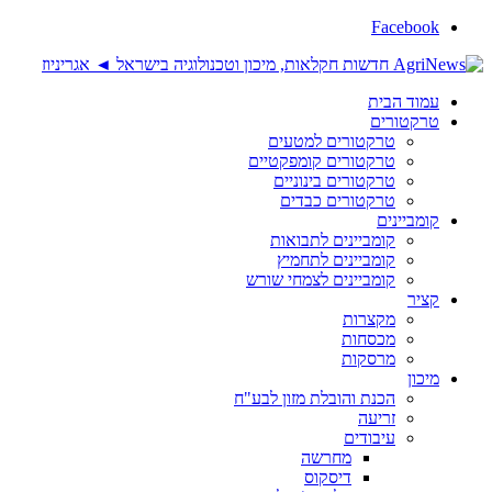
Facebook
עמוד הבית
טרקטורים
טרקטורים למטעים
טרקטורים קומפקטיים
טרקטורים בינוניים
טרקטורים כבדים
קומביינים
קומביינים לתבואות
קומביינים לתחמיץ
קומביינים לצמחי שורש
קציר
מקצרות
מכסחות
מרסקות
מיכון
הכנת והובלת מזון לבע"ח
זריעה
עיבודים
מחרשה
דיסקוס