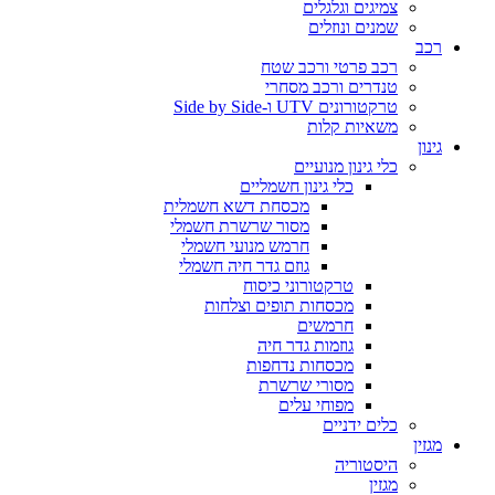
צמיגים וגלגלים
שמנים ונוזלים
רכב
רכב פרטי ורכב שטח
טנדרים ורכב מסחרי
טרקטורונים UTV ו-Side by Side
משאיות קלות
גינון
כלי גינון מנועיים
כלי גינון חשמליים
מכסחת דשא חשמלית
מסור שרשרת חשמלי
חרמש מנועי חשמלי
גוזם גדר חיה חשמלי
טרקטורוני כיסוח
מכסחות תופים וצלחות
חרמשים
גוזמות גדר חיה
מכסחות נדחפות
מסורי שרשרת
מפוחי עלים
כלים ידניים
מגזין
היסטוריה
מגזין