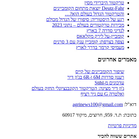
טרקטור היברידי מסין
Deutz-Fahr יוצאת מתחום הקומביינים
והטרקטור הגדול בעולם הוא?…
רגע של היסטוריה: סיפורו של הגדול מכולם
מכירות טרקטורים בעולם – נתוני 2023
לנדיני סדרה 7 בארץ
קומביין-על לירק מקלאאס
נצפה בצרפת: קומביין ענק עם 3 סרנים
מעמיסי קרמר בדרך לארץ
מאמרים אחרונים
שיפור הקומביינים של קייס
רענון סדרות 6M ו-6R בג'ון דיר
עדכונים מ-Stihl
ג'ון דיר מציגה: הטרקטור הקונבנציונלי החזק בעולם
ואלטרה G עם גיר רציף
דוא"ל:
agrinews100@gmail.com
כתובת: ת.ד. 959, חרוצים, מיקוד 60917
מדיניות פרטיות
אתרים ששווה להכיר