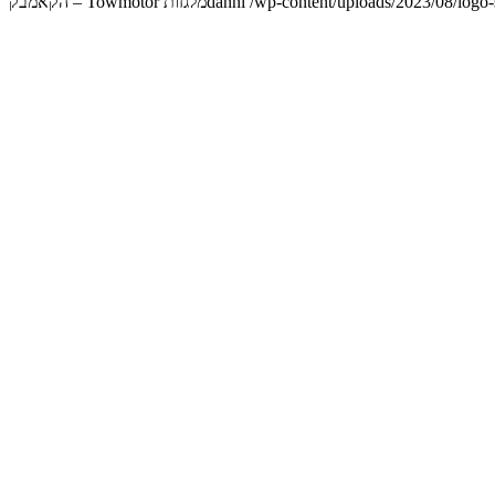
/wp-content/uploads/2023/08/logo
danni
מלגזות Towmotor – הקאמבק