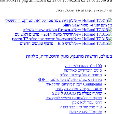
-site-300x131.png
danni
2013-05-28 07:17:49
2013-05-28 07:17:49
0
0
אולי יעניין אותך לקרוא גם את הפוסטים הבאים:
ג'ון דיר: צעד נוסף לקראת הטרקטור החשמלי
מקצוען יפני ◄ מסור Silky Saw
ב-Crown מציעים שיפור ביעילות
חדשות מישלן 2014 – פרטים ראשונים
גרסאות-על חדשות לניו הולנד T7 (וידאו)
לנדיני 5-H – פרצוף ומנועים חדשים
בעולם
,
חדשות מהענף
,
מגזין והיסטוריה
,
מלגזות
100 כ"ס מהודו לאירופה
סינים היברידיים לאירופה
התוכניות של קייס וניו הולנד
פירות ראשונים לשת"פ מסי פרגוסון ו-SDF
Continental יוצאת מתחום החקלאות
ימאהה מקימה חטיבה חקלאית
שיתוף פעולה בין AGCO ל-SDF
טרקטור פולקסוואגן חשמלי לחקלאים
דרכי עפר ללא אבק
עוד טרקטור סיני כבד בקנה
טרקטור היברידי מסין