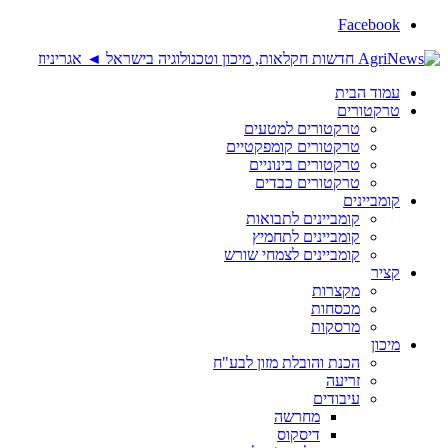
Facebook
עמוד הבית
טרקטורים
טרקטורים למטעים
טרקטורים קומפקטיים
טרקטורים בינוניים
טרקטורים כבדים
קומביינים
קומביינים לתבואות
קומביינים לתחמיץ
קומביינים לצמחי שורש
קציר
מקצרות
מכסחות
מרסקות
מיכון
הכנת והובלת מזון לבע"ח
זריעה
עיבודים
מחרשה
דיסקוס