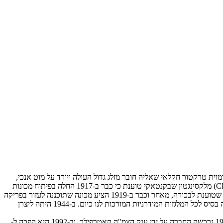
ית טרקטור חקלאי שאליה חובר מזלג גדול העולה ויורד על מוט אנכי,
והמיועדת להרים משאות כבדים ולהובילם ממקום למקום. הוויכוח, על כל פנים, מתמקד בסופו של דבר בין שני מותגים, שניהם אמריקאיים: קלארק (Clark) מלקסינגטון שבקנטאקי טוענת כי כבר ב-1917 החלה בפיתוח מכונות
עם מנגנון הרמה הידראולי, כאשר ב-1920 כבר החלה למכור את המלגזות הראשונות. המותג השני הוא טומוטור (Towmotor), חברה מקליבלנד, אוהאיו, שטוענת לבכורה, מאחר וכבר ב-1919 הציע מכונה שתוכננה לעזור בפריקה
והעמסה של מיכלים מאוניות, משאיות ורכבות. ב-1933 השיקה טומוטור את המלגזה הראשונה שיוצרה באופן סדרתי, שכבר יוצרה על פי המפרט המהווה בסיס לכל המלגזות המודרניות המורכות לנו כיום. ב-1944 היתה ליצרן
על כל פנים, אין ספק שטומוטור היתה שם ממש מן ההתחלה, ובמשך עשרות שנים – עד סוף שנות ה-80' – היתה שחקן משמעותי בעולם המלגזות. ב-1965 נרכשה החברה על ידי ענק הצמ"ה קאטרפילר, וב-1992 היא הפכה ל-