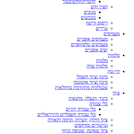
קלטרת/קולטיבטור
חציר וקש
מגובים
מכבשים
ריסוס ודישון
נגררים
מעמיסים
מעמיסים אופניים
מעמיסים טלסקופיים
יעים אופניים
מלגזות
מלגזות
מלגזות שדה
היי-טק
מיכון וציוד חשמלי
מיכון וציוד אוטונומי
טכנולוגיה מתקדמת בחקלאות
ציוד
ביגוד, הנעלה, מחנאות
כלי עבודה
כלי עבודה ידניים
כלי עבודה חשמליים והידראוליים
ציוד חילוץ, קשירה, הרמה ותאורה
גנרטורים ומדחסים
ציוד שאיבה, שטיפה וניקוי