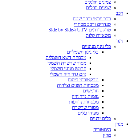
צמיגים וגלגלים
שמנים ונוזלים
רכב
רכב פרטי ורכב שטח
טנדרים ורכב מסחרי
טרקטורונים UTV ו-Side by Side
משאיות קלות
גינון
כלי גינון מנועיים
כלי גינון חשמליים
מכסחת דשא חשמלית
מסור שרשרת חשמלי
חרמש מנועי חשמלי
גוזם גדר חיה חשמלי
טרקטורוני כיסוח
מכסחות תופים וצלחות
חרמשים
גוזמות גדר חיה
מכסחות נדחפות
מסורי שרשרת
מפוחי עלים
כלים ידניים
מגזין
היסטוריה
מגזין