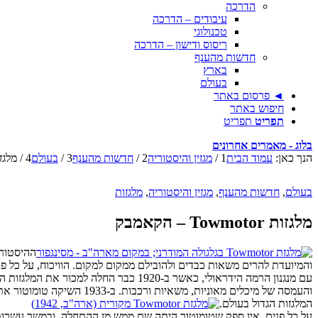
הדרכה
עיבודים – הדרכה
טכנולוגי
ריסוס ודישון – הדרכה
חדשות מהענף
בארץ
בעולם
◄ פרסום באתר
חיפוש באתר
תפריט
תפריט
בלוג - מאמרים אחרונים
הנך כאן:
עמוד הבית
1
/
מגזין והיסטוריה
2
/
חדשות מהענף
3
/
בעולם
4
/
מלגזות owmotor
בעולם
,
חדשות מהענף
,
מגזין והיסטוריה
,
מלגזות
מלגזות Towmotor – הקאמבק
ההיסטורי
המלגזות הגדול בעולם.