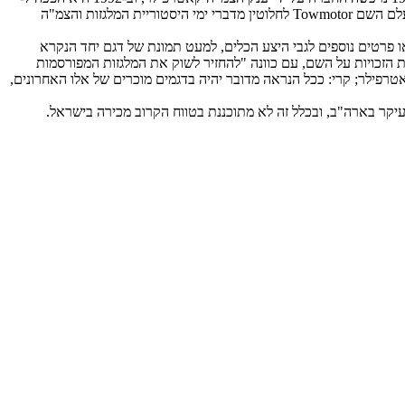
Mitsubishi Caterpillar Forklifts, מיזם משותף לקאטרפילר ולמיצובישי היפנית, כאשר מיצובישי הפכו לבעלים של הרוב המוחלט (80%). למעשה מאז נעלם השם Towmotor לחלוטין מדברי ימי היסטוריית המלגזות והצמ"ה
ר "חזרתו לתחייה של המותג האייקוני Towmotor". בהודעה אין כל מפרט טכני או פרטים נוספים לגבי היצע הכלים, למעט תמונת של דגם יחד הנקרא
ת הזכויות על השם, עם כוונה "להחזיר לשוק את המלגזות המפורסמות
טרפילר; קרי: ככל הנראה מדובר יהיה בדגמים מוכרים של אלו האחרונים,
עיקר בארה"ב, ובכלל זה לא מתוכננת בטווח הקרוב מכירה בישראל.