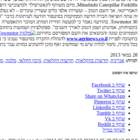
האמריקאי, אך השם הטוב – ועשרות אלפי כלים שעדיין עובדים – לא נעלמו
Towmotor 30. בהודעה נאמר כי למעשה תחיית המותג המוכר ה
בקשיחותן, אמינותן ושמן הטוב לאורך השנים". ספקולציות ושמועות בתחום 
הממותגים שונה והנושאים את השם המפורסם בחזיתם.
בתשובה לפניית
www.agrinews.co.il
להנהלת החברה בסינגפור נענינו כי 
בכל מקרה, נחמד לגלות שיש מי שמחשיב ואף מוכן להשקיע במותג עבר בת
28 במאי 2013
תגיות:
אגריניוז
,
חדשות בחקלאות
,
חדשות חקלאות
,
מיכון חקלאי
,
מלגזה
,
מל
שתפו את הפוסט
שתף ב Facebook
שתף ב Twitter
Share on WhatsApp
שתף ב Pinterest
שתף ב LinkedIn
שתף ב Tumblr
שתף ב Vk
שתף ב Reddit
לשתף במייל