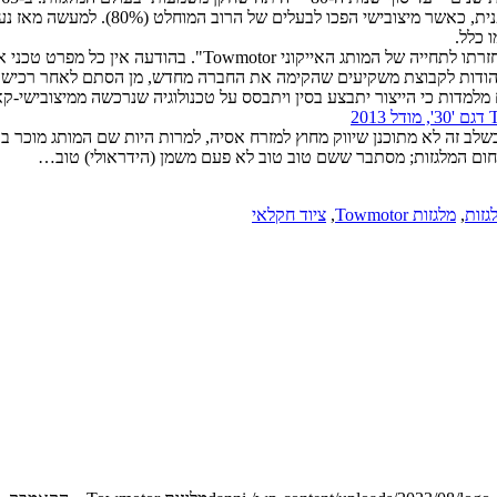
 כלל.
זה עתה הוציאה חברה חדשה הממוקמת בסינגפור הודעה לעיתונות בדב
תאפשרה הודות לקבוצת משקיעים שהקימה את החברה מחדש, מן הסתם לאחר רכיש
מלמדות כי הייצור יתבצע בסין ויתבסס על טכנולוגיה שנרכשה ממיצובישי-קא
בשלב זה לא מתוכנן שיווק מחוץ למזרח אסיה, למרות היות שם המותג מוכר ב
חום המלגזות; מסתבר ששם טוב טוב לא פעם משמן (הידראולי) טוב…
גזות
,
מלגזות Towmotor
,
ציוד חקלאי