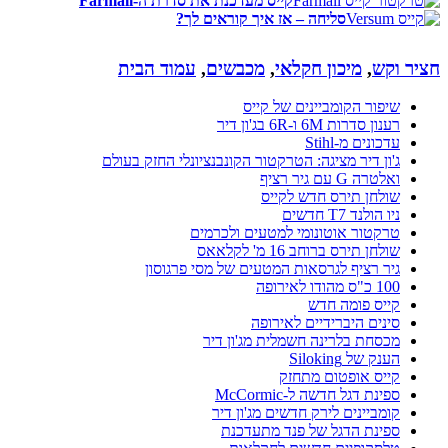
קייס מעדכנת את סדרת ה-Farmall
סליחה – אז איך קוראים לך?
חציר וקש
,
מיכון חקלאי
,
מכבשים
,
עמוד הבית
שיפור הקומביינים של קייס
רענון סדרות 6M ו-6R בג'ון דיר
עדכונים מ-Stihl
ג'ון דיר מציגה: הטרקטור הקונבנציונלי החזק בעולם
ואלטרה G עם גיר רציף
שולחן תירס חדש לקייס
ניו הולנד T7 חדשים
טרקטור אוטונומי למטעים ולכרמים
שולחן תירס ברוחב 16 מ' לקלאאס
גיר רציף לגרסאות המטעים של מסי פרגוסון
100 כ"ס מהודו לאירופה
קייס פומה חדש
סינים היברידיים לאירופה
מכסחת בלרינה חשמלית מג'ון דיר
הענק של Siloking
קייס אופטום מתחזק
ספינת דגל חדשה ל-McCormic
קומביינים לירק חדשים מג'ון דיר
ספינת הדגל של פנד מתעדכנת