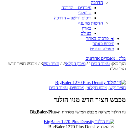
הדרכה
עיבודים – הדרכה
טכנולוגי
ריסוס ודישון – הדרכה
חדשות מהענף
בארץ
בעולם
◄ פרסום באתר
חיפוש באתר
תפריט
תפריט
בלוג - מאמרים אחרונים
הנך כאן:
עמוד הבית
1
/
מיכון חקלאי
2
/
חציר וקש
3
/
מכבש חציר חדש
מניו הולנד
חציר וקש
,
מיכון חקלאי
,
מכבשים
,
עמוד הבית
מכבש חציר חדש מניו הולנד
ניו הולנד משיקה מכבש חמישי בסדרת ה-BigBaler-Plus
ניו הולנד BigBaler 1270 Plus Density