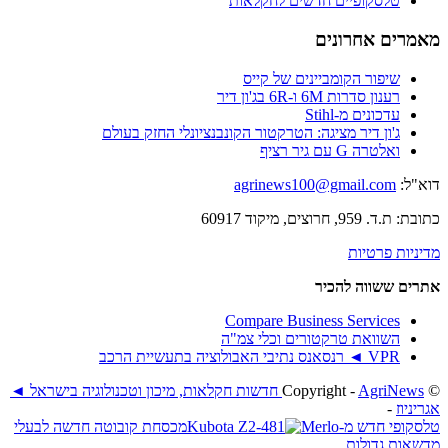
טלסקופיים חדשים לחקלאות
מאמרים אחרונים
שיפור הקומביינים של קייס
רענון סדרות 6M ו-6R בג'ון דיר
עדכונים מ-Stihl
ג'ון דיר מציגה: הטרקטור הקונבנציונלי החזק בעולם
ואלטרה G עם גיר רציף
דוא"ל:
agrinews100@gmail.com
כתובת: ת.ד. 959, חרוצים, מיקוד 60917
מדיניות פרטיות
אתרים ששווה להכיר
Compare Business Services
השוואת טרקטורים וכלי צמ"ה
VPR ◄ רנסאנס נתיבי האבולוציה בתעשיית הרכב
© ‫Copyright -
AgriNews חדשות חקלאות, מיכון וטכנולוגיה בישראל ◄
אגריניוז
-
טלסקופי חדש מ-Merlo
מכסחת קובוטה חדשה לבעלי
מדשאות גדולות