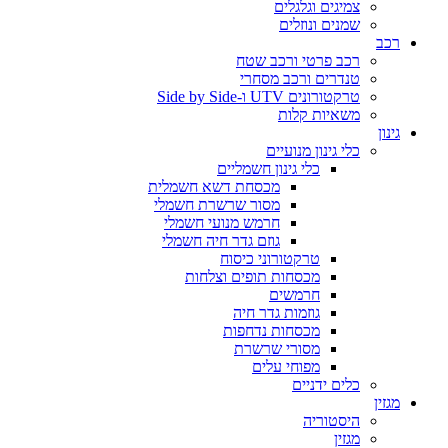
צמיגים וגלגלים
שמנים ונוזלים
רכב
רכב פרטי ורכב שטח
טנדרים ורכב מסחרי
טרקטורונים UTV ו-Side by Side
משאיות קלות
גינון
כלי גינון מנועיים
כלי גינון חשמליים
מכסחת דשא חשמלית
מסור שרשרת חשמלי
חרמש מנועי חשמלי
גוזם גדר חיה חשמלי
טרקטורוני כיסוח
מכסחות תופים וצלחות
חרמשים
גוזמות גדר חיה
מכסחות נדחפות
מסורי שרשרת
מפוחי עלים
כלים ידניים
מגזין
היסטוריה
מגזין