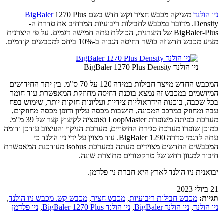
ניו הולנד
משיקה מכבש חציר וקש חדש בשם
1270 Plus
BigBaler
Density. מדובר במכבש לחבילות ריבועיות המרחיב את סדרת ה-
BigBaler-Plus של היצרנית, הכוללת עתה חמישה דגמים. על פי היצרנית
מציע מכבש חדש זה כושר דחיסה הגבוה ב-10% ביחס למכבשים קודמים.
ניו הולנד BigBaler 1270 Plus Density
המכבש החדש מייצר חבילות במידה 120 על 70 ס"מ. בין יתר החידושים
המיושמים במכבש זה נמצא בוכנת דחיסה מחוזקת המאפשרת עוד חומר
בכל שכבה, בוכנות הידראוליות צידיות ועליונות חזקות יותר, שימוש בפח
עבה ומחוזק במרכב המכונה, תושבות מכסה עליון ודופן מכסה מחוזקים,
מערכת כפיתה משופרת LoopMaster ואופציה לקיצוץ קצר של 39 מ"מ.
כמוכן שופרו מערכת סגירת החיפויים, מערכת הניקוי והעיצוב עודכן ודומה
עתה לדגמי סדרה BigBaler 1290. עוד מצוין על ידי ניו הולנד כי
המכבשים החדשים מצוידים מעתה במערכת isobus מעודכנת המאפשרת
חיבור למגוון רחש של טרקטורים מתוצרת שונה.
יבואנית ניו הולנד לארץ היא חברת ניו פלדמן.
21 ביולי 2023
תגיות:
מכבש חבילות ריבועיות
,
מכבש חציר
,
מכבש קש. מכבש ניו הולנד
,
ניו הולנד
,
ניו הולנד BigBaler
,
ניו הולנד BigBaler 1270 Plus
,
ניו פלדמן