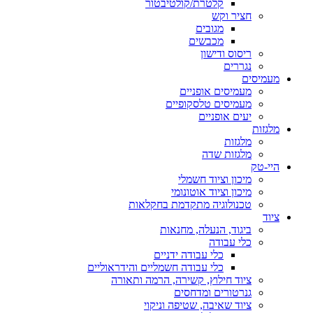
קלטרת/קולטיבטור
חציר וקש
מגובים
מכבשים
ריסוס ודישון
נגררים
מעמיסים
מעמיסים אופניים
מעמיסים טלסקופיים
יעים אופניים
מלגזות
מלגזות
מלגזות שדה
היי-טק
מיכון וציוד חשמלי
מיכון וציוד אוטונומי
טכנולוגיה מתקדמת בחקלאות
ציוד
ביגוד, הנעלה, מחנאות
כלי עבודה
כלי עבודה ידניים
כלי עבודה חשמליים והידראוליים
ציוד חילוץ, קשירה, הרמה ותאורה
גנרטורים ומדחסים
ציוד שאיבה, שטיפה וניקוי