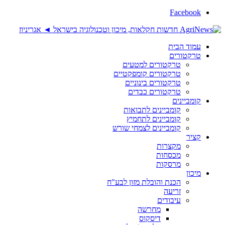
Facebook
עמוד הבית
טרקטורים
טרקטורים למטעים
טרקטורים קומפקטיים
טרקטורים בינוניים
טרקטורים כבדים
קומביינים
קומביינים לתבואות
קומביינים לתחמיץ
קומביינים לצמחי שורש
קציר
מקצרות
מכסחות
מרסקות
מיכון
הכנת והובלת מזון לבע"ח
זריעה
עיבודים
מחרשה
דיסקוס