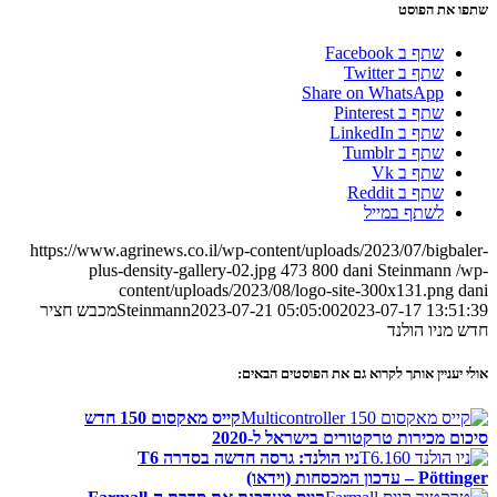
שתפו את הפוסט
שתף ב Facebook
שתף ב Twitter
Share on WhatsApp
שתף ב Pinterest
שתף ב LinkedIn
שתף ב Tumblr
שתף ב Vk
שתף ב Reddit
לשתף במייל
https://www.agrinews.co.il/wp-content/uploads/2023/07/bigbaler-
plus-density-gallery-02.jpg
473
800
dani Steinmann
/wp-
content/uploads/2023/08/logo-site-300x131.png
dani
2023-07-17 13:51:39
2023-07-21 05:05:00
Steinmann
מכבש חציר
חדש מניו הולנד
אולי יעניין אותך לקרוא גם את הפוסטים הבאים:
קייס מאקסום 150 חדש
סיכום מכירות טרקטורים בישראל ל-2020
ניו הולנד: גרסה חדשה בסדרה T6
Pöttinger – עדכון המכסחות (וידאו)