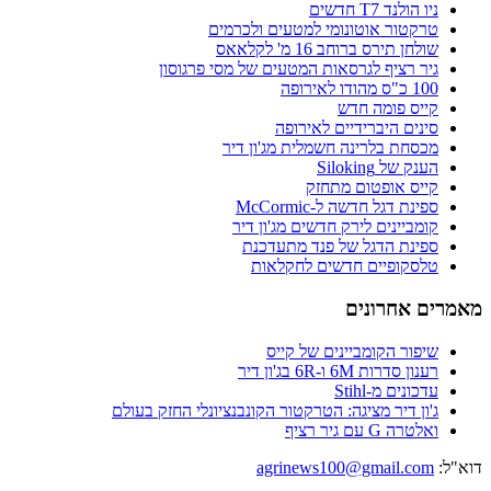
ניו הולנד T7 חדשים
טרקטור אוטונומי למטעים ולכרמים
שולחן תירס ברוחב 16 מ' לקלאאס
גיר רציף לגרסאות המטעים של מסי פרגוסון
100 כ"ס מהודו לאירופה
קייס פומה חדש
סינים היברידיים לאירופה
מכסחת בלרינה חשמלית מג'ון דיר
הענק של Siloking
קייס אופטום מתחזק
ספינת דגל חדשה ל-McCormic
קומביינים לירק חדשים מג'ון דיר
ספינת הדגל של פנד מתעדכנת
טלסקופיים חדשים לחקלאות
מאמרים אחרונים
שיפור הקומביינים של קייס
רענון סדרות 6M ו-6R בג'ון דיר
עדכונים מ-Stihl
ג'ון דיר מציגה: הטרקטור הקונבנציונלי החזק בעולם
ואלטרה G עם גיר רציף
דוא"ל:
agrinews100@gmail.com