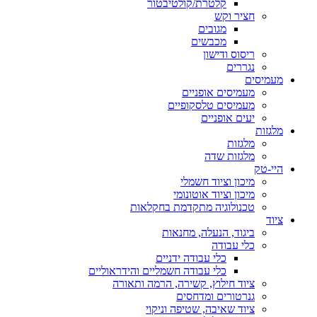
קלטרת/קולטיבטור
חציר וקש
מגובים
מכבשים
ריסוס ודישון
נגררים
מעמיסים
מעמיסים אופניים
מעמיסים טלסקופיים
יעים אופניים
מלגזות
מלגזות
מלגזות שדה
היי-טק
מיכון וציוד חשמלי
מיכון וציוד אוטונומי
טכנולוגיה מתקדמת בחקלאות
ציוד
ביגוד, הנעלה, מחנאות
כלי עבודה
כלי עבודה ידניים
כלי עבודה חשמליים והידראוליים
ציוד חילוץ, קשירה, הרמה ותאורה
גנרטורים ומדחסים
ציוד שאיבה, שטיפה וניקוי