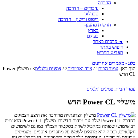
הדרכה
עיבודים – הדרכה
טכנולוגי
ריסוס ודישון – הדרכה
חדשות מהענף
בארץ
בעולם
◄ פרסום באתר
חיפוש באתר
תפריט
תפריט
בלוג - מאמרים אחרונים
הנך כאן:
עמוד הבית
1
/
ציוד ואביזרים
2
/
צמיגים וגלגלים
3
/
מישלין Power
CL חדש
עמוד הבית
,
צמיגים וגלגלים
מישלין Power CL חדש
מישלין הצרפתייה מרחיבה את היצע הצמיגים
בסדרה Power CL שלה עם מידות חדשות. מישלין Power CL הוא צמיג
רב שימושי שפותח במקביל לשרת בסקטור הצמ"ה כמו גם לשימושים
חקלאיים, וככזה הוא מתאים לשמש על מחפרים אופניים, מעמיסים
אופניים (שופלים), מעמיסים טלסקופיים ומחפרונים, הן בחקלאות והן