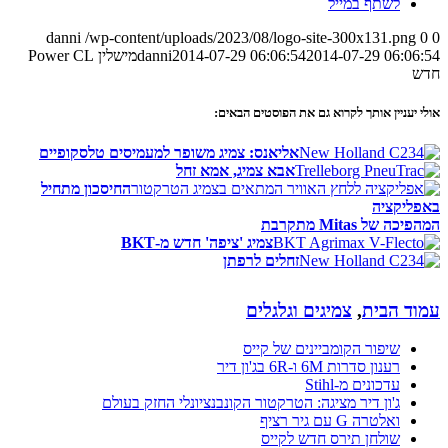
לשתף במייל
danni
/wp-content/uploads/2023/08/logo-site-300x131.png
0
0
2014-07-29 06:06:54
2014-07-29 06:06:54
danni
מישלין Power CL
חדש
אולי יעניין אותך לקרוא גם את הפוסטים הבאים:
אליאנס: צמיג משופר למעמיסים טלסקופיים
אבא צמיג, אמא זחל
החיסכון מתחיל
באפליקציה
המהפיכה של Mitas מתקרבת
צמיג 'ציפה' חדש מ-BKT
זחלים לרפתן
עמוד הבית
,
צמיגים וגלגלים
שיפור הקומביינים של קייס
רענון סדרות 6M ו-6R בג'ון דיר
עדכונים מ-Stihl
ג'ון דיר מציגה: הטרקטור הקונבנציונלי החזק בעולם
ואלטרה G עם גיר רציף
שולחן תירס חדש לקייס