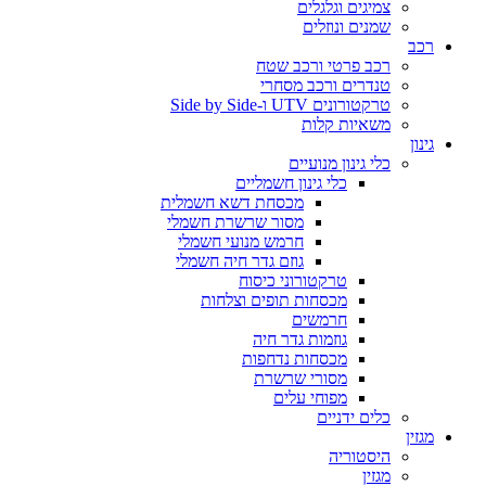
צמיגים וגלגלים
שמנים ונוזלים
רכב
רכב פרטי ורכב שטח
טנדרים ורכב מסחרי
טרקטורונים UTV ו-Side by Side
משאיות קלות
גינון
כלי גינון מנועיים
כלי גינון חשמליים
מכסחת דשא חשמלית
מסור שרשרת חשמלי
חרמש מנועי חשמלי
גוזם גדר חיה חשמלי
טרקטורוני כיסוח
מכסחות תופים וצלחות
חרמשים
גוזמות גדר חיה
מכסחות נדחפות
מסורי שרשרת
מפוחי עלים
כלים ידניים
מגזין
היסטוריה
מגזין