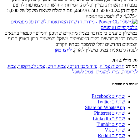
בעבודות תשתית, בנייין וסלילה. המידות החדשות המצטרפות להיצע
הקיים הן 500/70-24 ו-460/70-24, עם היכולת לשאת משקל של 5,000
ו-4,375 ק"ג לצמיג בהתאמה.
במישלין טוענים כי מדובר בצמיג מתקדם שתוכנן והמיוצר לעמוד בתנאים
קשים כפי שדורשים כלים המעמיסים משקל והמשנים כיוון באופן תכוף.
הצמיגים החדשים יחלו להימכר בסתיו הקרוב.
לפניה ליבואנית צמיגי מישלין לארץ,
לחצו כאן
29 ביולי 2014
תגיות:
חדשות צמ"ה
,
ציוד מכני הנדסי
,
צמיג חדש
,
צמיג לטרקטור
,
צמיג
למחפרון
,
צמיג למעמיס
,
צמיג לשופל
שתפו את הפוסט
שתף ב Facebook
שתף ב Twitter
Share on WhatsApp
שתף ב Pinterest
שתף ב LinkedIn
שתף ב Tumblr
שתף ב Vk
שתף ב Reddit