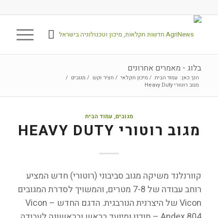
בלוג - מאמרים אחרונים
הנך כאן:
עמוד הבית
/
מיכון חקלאי
/
חציר וקש
/
מגובים
/
מגוב רוטורי Heavy Duty
מגובים
,
עמוד הבית
מגוב רוטורי HEAVY DUTY
קוורנלנד משיקה מגוב סביבוני (רוטורי) חדש המציע
רוחב עבודה של 7-8 מטרים, והמשויך לסדרת המגובים
Vicon של היצרנית הנורבגית. הדגם החדש – Vicon
Andex 804 – תוכנן ומיועד בראש ובראשונה לעבודה