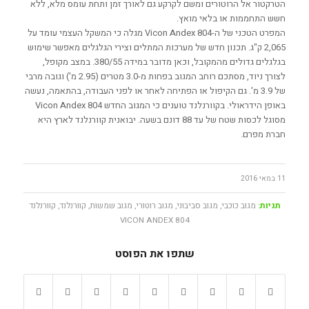
הטרקטור אל הרוטורים ומשם לקרקע גם לאורך זמן ותחת עומס מלא, ללא
חשש התחממות או בלאי מואץ.
המפרט הטכני של ה-Vicon Andex 804 מגלה כי המשקל העצמי עומד על
2,065 ק"ג. תכנון חדש של מערכות המתלים וצירי הגלגלים מאפשר שימוש
בגלגלים גדולים מהמקובל, וכאן מדובר במידה 380/55. במצב מקופל,
לצורך ניוד, מסתכם רוחב המגוב בפחות מ-3.0 מטרים (2.95 מ') וגובה מרבי
של 3.9 מ'. גם הקיפול או הפתיחה לאחר או לפני העבודה, בהתאמה, נעשה
באופן הידראולי. בקוורנלנד טוענים כי המגוב החדש Vicon Andex 804
מסוגל לכסות שטח של עד 88 דונם בשעה. יבואנית קוורנלנד לארץ היא
חברת מפרם.
11 במאי 2016
תגיות:
מגוב כוכבי
,
מגוב סביבוני
,
מגוב רוטורי
,
מגוב שמשות
,
קוורנלנד
,
קוורנלנד
VICON ANDEX 804
שתפו את הפוסט