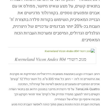
בתנאים קשים, על מצע שאינו מיושר, מפולס או עם
אבנים ומפגעים נוספים. בקוורנלנד מדגישים את
הבנייה המאסיבית, השימוש בקורות פלדה בתצורת 'ח'
העבות בכ-20% יותר מבדגמים עדכניים של היצרנית,
הגלגלים הגדולים, המיסבים ומערכות העברות הכוח
המאסיבים.
מגוב רוטורי Kverneland Vicon Andex 804
רוחב העבודה נקבע באמצעות משאבות הידראוליות המרחיקות או מקרבות
את הרוטורים זה לזה – רוחב כל אחד 335 ס"מ. כל רוטור כולל 12 'קוצים'
ארוכים המחוברים ומעוצבים בהתאם לשיטה של קוורנלנד, המכונה
TerraLink-Quattro. על פי היצרנית מדובר במנגנון הדואג גם בתנאי השדה
הקשים ביותר למעקב מתמיד ומדויק של ה'קוים' אחר תוואי הקרקע וכך
מובטח איסוף נקי ומלא של הצמחייה.
מערכות העברת הכוח נתונות בשמן מתוך כוונה לאפשר העברת כוח מנוע