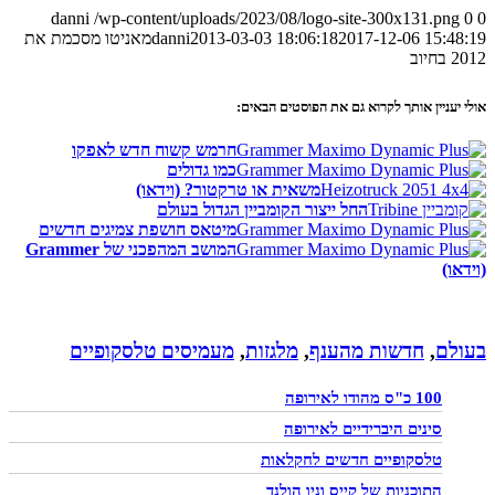
danni
/wp-content/uploads/2023/08/logo-site-300x131.png
0
0
2017-12-06 15:48:19
2013-03-03 18:06:18
danni
מאניטו מסכמת את
2012 בחיוב
אולי יעניין אותך לקרוא גם את הפוסטים הבאים:
חרמש קשוח חדש לאפקו
כמו גדולים
משאית או טרקטור? (וידאו)
החל ייצור הקומביין הגדול בעולם
מיטאס חושפת צמיגים חדשים
המושב המהפכני של Grammer
(וידאו)
בעולם
,
חדשות מהענף
,
מלגזות
,
מעמיסים טלסקופיים
100 כ"ס מהודו לאירופה
סינים היברידיים לאירופה
טלסקופיים חדשים לחקלאות
התוכניות של קייס וניו הולנד