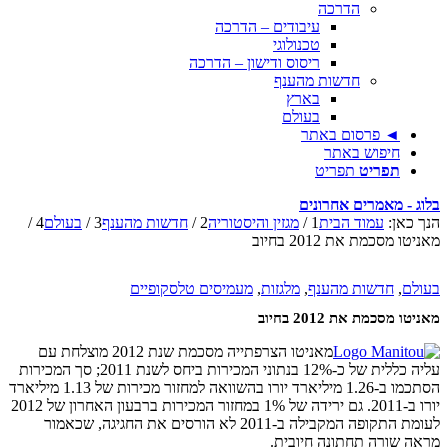
הדרכה
עיבודים – הדרכה
טכנולוגי
ריסוס ודישון – הדרכה
חדשות מהענף
בארץ
בעולם
◄ פרסום באתר
חיפוש באתר
תפריט
תפריט
בלוג - מאמרים אחרונים
הנך כאן:
עמוד הבית
1
/
מגזין והיסטוריה
2
/
חדשות מהענף
3
/
בעולם
4
/
מאניטו מסכמת את 2012 בחיוב
בעולם
,
חדשות מהענף
,
מלגזות
,
מעמיסים טלסקופיים
מאניטו מסכמת את 2012 בחיוב
מאניטו הצרפתייה מסכמת שנת 2012 מוצלחת עם
עליה כללית של כ-12% בנתוני המכירות ביחס לשנת 2011; סך המכירות
הסתכמו ב-1.26 מיליארד יורו בהשוואה למחזור מכירות של 1.13 מיליארד
יורו ב-2011. גם ירידה של 1% במחזור המכירות ברבעון האחרון של 2012
לעומת התקופה המקבילה ב-2011 לא הורסים את החגיגה, שכאמור
מראה שורה תחתונה חיובית.