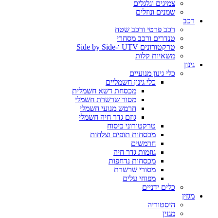
צמיגים וגלגלים
שמנים ונוזלים
רכב
רכב פרטי ורכב שטח
טנדרים ורכב מסחרי
טרקטורונים UTV ו-Side by Side
משאיות קלות
גינון
כלי גינון מנועיים
כלי גינון חשמליים
מכסחת דשא חשמלית
מסור שרשרת חשמלי
חרמש מנועי חשמלי
גוזם גדר חיה חשמלי
טרקטורוני כיסוח
מכסחות תופים וצלחות
חרמשים
גוזמות גדר חיה
מכסחות נדחפות
מסורי שרשרת
מפוחי עלים
כלים ידניים
מגזין
היסטוריה
מגזין