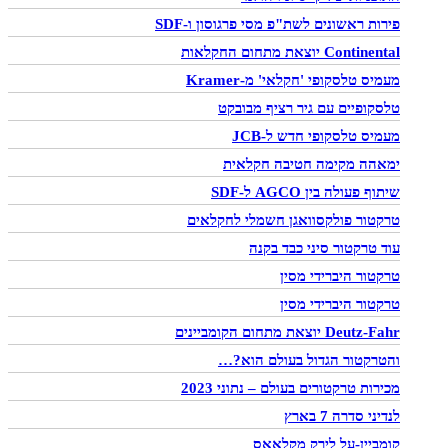
פירות ראשונים לשת"פ מסי פרגוסון ו-SDF
Continental יוצאת מתחום החקלאות
מעמיס טלסקופי 'חקלאי' מ-Kramer
טלסקופיים עם גיר רציף מבובקט
מעמיס טלסקופי חדש ל-JCB
ימאהה מקימה חטיבה חקלאית
שיתוף פעולה בין AGCO ל-SDF
טרקטור פולקסוואגן חשמלי לחקלאים
עוד טרקטור סיני כבד בקנה
טרקטור היברידי מסין
טרקטור היברידי מסין
Deutz-Fahr יוצאת מתחום הקומביינים
והטרקטור הגדול בעולם הוא?…
מכירות טרקטורים בעולם – נתוני 2023
לנדיני סדרה 7 בארץ
קומביין-על לירק מקלאאס