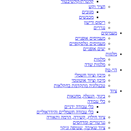
קלטרת/קולטיבטור
חציר וקש
מגובים
מכבשים
ריסוס ודישון
נגררים
מעמיסים
מעמיסים אופניים
מעמיסים טלסקופיים
יעים אופניים
מלגזות
מלגזות
מלגזות שדה
היי-טק
מיכון וציוד חשמלי
מיכון וציוד אוטונומי
טכנולוגיה מתקדמת בחקלאות
ציוד
ביגוד, הנעלה, מחנאות
כלי עבודה
כלי עבודה ידניים
כלי עבודה חשמליים והידראוליים
ציוד חילוץ, קשירה, הרמה ותאורה
גנרטורים ומדחסים
ציוד שאיבה, שטיפה וניקוי