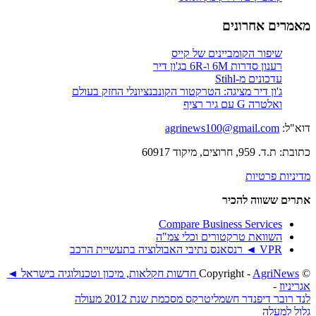
מאמרים אחרונים
שיפור הקומביינים של קייס
רענון סדרות 6M ו-6R בג'ון דיר
עדכונים מ-Stihl
ג'ון דיר מציגה: הטרקטור הקונבנציונלי החזק בעולם
ואלטרה G עם גיר רציף
דוא"ל:
agrinews100@gmail.com
כתובת: ת.ד. 959, חרוצים, מיקוד 60917
מדיניות פרטיות
אתרים ששווה להכיר
Compare Business Services
השוואת טרקטורים וכלי צמ"ה
VPR ◄ רנסאנס נתיבי האבולוציה בתעשיית הרכב
© ‫Copyright -
AgriNews חדשות חקלאות, מיכון וטכנולוגיה בישראל ◄
אגריניוז
-
לנד רובר דיפנדר חשמלי
טרקס מסכמת שנת 2012 מעולה
גלול למעלה