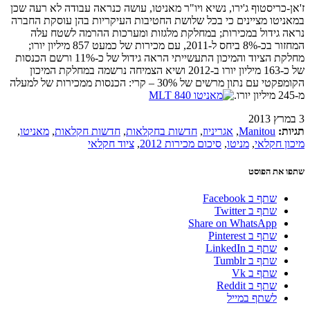
ז'אן-כריסטוף ג'ירו, נשיא ויו"ר מאניטו, עושה כנראה עבודה לא רעה שכן
במאניטו מציינים כי בכל שלושת החטיבות העיקריות בהן עוסקת החברה
נראה גידול במכירות; במחלקת מלגזות ומערכות ההרמה לשטח עלה
המחזור בכ-8% ביחס ל-2011, עם מכירות של כמעט 857 מיליון יורו;
מחלקת הציוד והמיכון התעשייתי הראה גידול של כ-11% ורשם הכנסות
של כ-163 מיליון יורו ב-2012 ושיא הצמיחה נרשמה במחלקת המיכון
הקומפקטי עם נתון מרשים של 30% – קרי: הכנסות ממכירות של למעלה
מ-245 מיליון יורו.
3 במרץ 2013
תגיות:
Manitou
,
אגריניוז
,
חדשות בחקלאות
,
חדשות חקלאות
,
מאניטו
,
מיכון חקלאי
,
מניטו
,
סיכום מכירות 2012
,
ציוד חקלאי
שתפו את הפוסט
שתף ב Facebook
שתף ב Twitter
Share on WhatsApp
שתף ב Pinterest
שתף ב LinkedIn
שתף ב Tumblr
שתף ב Vk
שתף ב Reddit
לשתף במייל