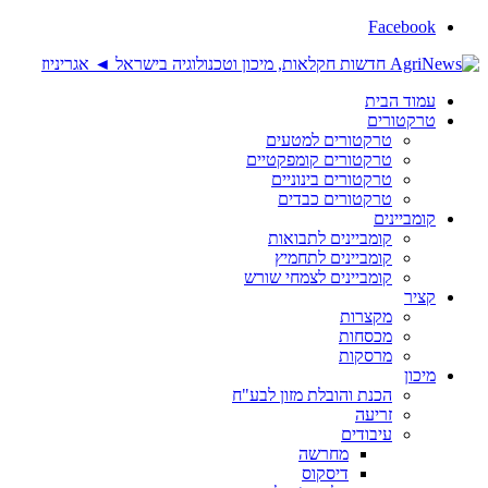
Facebook
עמוד הבית
טרקטורים
טרקטורים למטעים
טרקטורים קומפקטיים
טרקטורים בינוניים
טרקטורים כבדים
קומביינים
קומביינים לתבואות
קומביינים לתחמיץ
קומביינים לצמחי שורש
קציר
מקצרות
מכסחות
מרסקות
מיכון
הכנת והובלת מזון לבע"ח
זריעה
עיבודים
מחרשה
דיסקוס