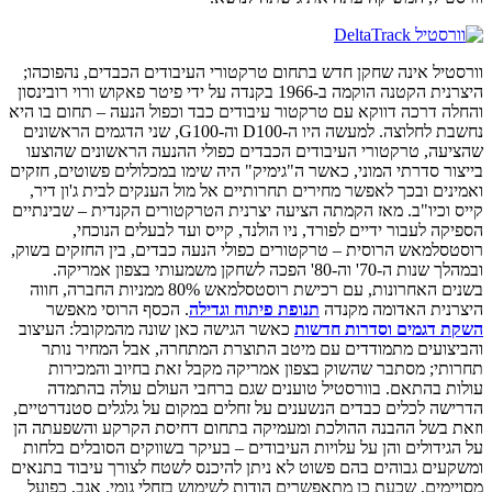
וורסטיל אינה שחקן חדש בתחום טרקטורי העיבודים הכבדים, נהפוכהו;
היצרנית הקטנה הוקמה ב-1966 בקנדה על ידי פיטר פאקוש ורוי רובינסון
והחלה דרכה דווקא עם טרקטור עיבודים כבד וכפול הנעה – תחום בו היא
נחשבת לחלוצה. למעשה היו ה-D100 וה-G100, שני הדגמים הראשונים
שהציעה, טרקטורי העיבודים הכבדים כפולי ההנעה הראשונים שהוצעו
בייצור סדרתי המוני, כאשר ה"גימיק" היה שימו במכלולים פשוטים, חזקים
ואמינים ובכך לאפשר מחירים תחרותיים אל מול הענקים לבית ג'ון דיר,
קייס וכיו"ב. מאז הקמתה הציעה יצרנית הטרקטורים הקנדית – שבינתיים
הספיקה לעבור ידיים לפורד, ניו הולנד, קייס ועד לבעלים הנוכחי,
רוסטסלמאש הרוסית – טרקטורים כפולי הנעה כבדים, בין החזקים בשוק,
ובמהלך שנות ה-70' וה-80' הפכה לשחקן משמעותי בצפון אמריקה.
בשנים האחרונות, עם רכישת רוסטסלמאש 80% ממניות החברה, חווה
היצרנית האדומה מקנדה
תנופת פיתוח וגדילה
. הכסף הרוסי מאפשר
השקת דגמים וסדרות חדשות
כאשר הגישה כאן שונה מהמקובל: העיצוב
והביצועים מתמודדים עם מיטב התוצרת המתחרה, אבל המחיר נותר
תחרותי; מסתבר שהשוק בצפון אמריקה מקבל זאת בחיוב והמכירות
עולות בהתאם. בוורסטיל טוענים שגם ברחבי העולם עולה בהתמדה
הדרישה לכלים כבדים הנשענים על זחלים במקום על גלגלים סטנדרטיים,
וזאת בשל ההבנה ההולכת ומעמיקה בתחום דחיסת הקרקע והשפעתה הן
על הגידולים והן על עלויות העיבודים – בעיקר בשווקים הסובלים בלחות
ומשקעים גבוהים בהם פשוט לא ניתן להיכנס לשטח לצורך עיבוד בתנאים
מסויימים, שכעת כן מתאפשרים הודות לשימוש בזחלי גומי. אגב, כפועל