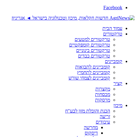
Facebook
עמוד הבית
טרקטורים
טרקטורים למטעים
טרקטורים קומפקטיים
טרקטורים בינוניים
טרקטורים כבדים
קומביינים
קומביינים לתבואות
קומביינים לתחמיץ
קומביינים לצמחי שורש
קציר
מקצרות
מכסחות
מרסקות
מיכון
הכנת והובלת מזון לבע"ח
זריעה
עיבודים
מחרשה
דיסקוס