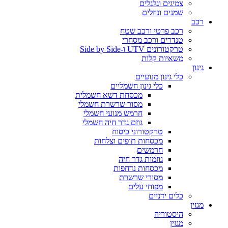
צמיגים וגלגלים
שמנים ונוזלים
רכב
רכב פרטי ורכב שטח
טנדרים ורכב מסחרי
טרקטורונים UTV ו-Side by Side
משאיות קלות
גינון
כלי גינון מנועיים
כלי גינון חשמליים
מכסחת דשא חשמלית
מסור שרשרת חשמלי
חרמש מנועי חשמלי
גוזם גדר חיה חשמלי
טרקטורוני כיסוח
מכסחות תופים וצלחות
חרמשים
גוזמות גדר חיה
מכסחות נדחפות
מסורי שרשרת
מפוחי עלים
כלים ידניים
מגזין
היסטוריה
מגזין