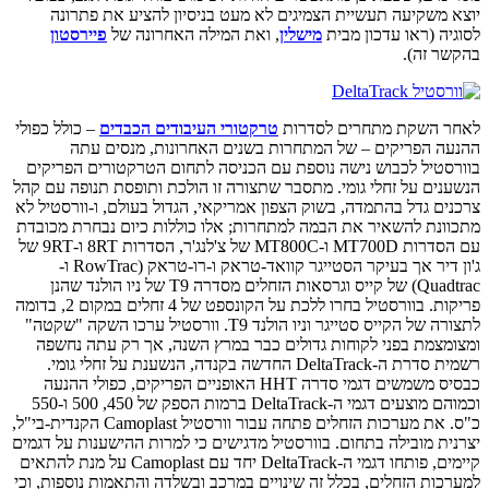
יוצא משקיעה תעשיית הצמיגים לא מעט בניסיון להציע את פתרונה
לסוגיה (ראו עדכון מבית
מישלין
, ואת המילה האחרונה של
פיירסטון
בהקשר זה).
לאחר השקת מתחרים לסדרות
טרקטורי העיבודים הכבדים
– כולל כפולי
ההנעה הפריקים – של המתחרות בשנים האחרונות, מנסים עתה
בוורסטיל לכבוש נישה נוספת עם הכניסה לתחום הטרקטורים הפריקים
הנשענים על זחלי גומי. מתסבר שתצורה זו הולכת ותופסת תנופה עם קהל
צרכנים גדל בהתמדה, בשוק הצפון אמריקאי, הגדול בעולם, ו-וורסטיל לא
מתכוונת להשאיר את הבמה למתחרות; אלו כוללות כיום נבחרת מכובדת
עם הסדרות MT700D ו-MT800C של צ'לנג'ר, הסדרות 8RT ו-9RT של
ג'ון דיר אך בעיקר הסטייגר קוואד-טראק ו-רו-טראק (RowTrac ו-
Quadtrac) של קייס וגרסאות הזחלים מסדרה T9 של ניו הולנד שהנן
פריקות. בוורסטיל בחרו ללכת על הקונספט של 4 זחלים במקום 2, בדומה
לתצורה של הקייס סטייגר וניו הולנד T9. וורסטיל ערכו השקה "שקטה"
ומצומצמת בפני לקוחות גדולים כבר במרץ השנה, אך רק עתה נחשפה
רשמית סדרת ה-DeltaTrack החדשה בקנדה, הנשענת על זחלי גומי.
כבסיס משמשים דגמי סדרה HHT האופניים הפריקים, כפולי ההנעה
וכמוהם מוצעים דגמי ה-DeltaTrack ברמות הספק של 450, 500 ו-550
כ"ס. את מערכות הזחלים פתחה עבור וורסטיל Camoplast הקנדית-בי"ל,
יצרנית מובילה בתחום. בוורסטיל מדגישים כי למרות ההישענות על דגמים
קיימים, פותחו דגמי ה-DeltaTrack יחד עם Camoplast על מנת להתאים
למערכות הזחלים, בכלל זה שינויים במרכב ובשלדה והתאמות נוספות, וכי