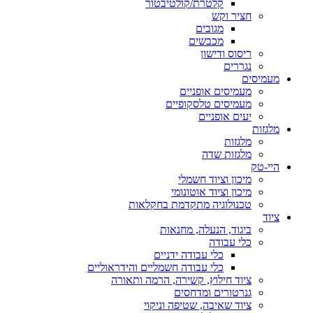
קלטרת/קולטיבטור
חציר וקש
מגובים
מכבשים
ריסוס ודישון
נגררים
מעמיסים
מעמיסים אופניים
מעמיסים טלסקופיים
יעים אופניים
מלגזות
מלגזות
מלגזות שדה
היי-טק
מיכון וציוד חשמלי
מיכון וציוד אוטונומי
טכנולוגיה מתקדמת בחקלאות
ציוד
ביגוד, הנעלה, מחנאות
כלי עבודה
כלי עבודה ידניים
כלי עבודה חשמליים והידראוליים
ציוד חילוץ, קשירה, הרמה ותאורה
גנרטורים ומדחסים
ציוד שאיבה, שטיפה וניקוי