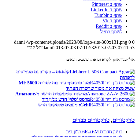
שתף ב Pinterest
שתף ב LinkedIn
שתף ב Tumblr
שתף ב Vk
שתף ב Reddit
לשתף במייל
danni
/wp-content/uploads/2023/08/logo-site-300x131.png
0
0
2013-07-03 07:11:53
2013-07-03 07:11:53
danni
זחל קנדי
אולי יעניין אותך לקרוא גם את הפוסטים הבאים:
קלאאס – בקרוב גם מעמיסים
לרפתות
מסי פרגוסון: עוד כוח לסדרה MF 5600
שטיל מציגה את מסור שרשרת העתיד
מדשנת קומפקטית חדשה מ-Amazone
מרסס 'סלף' חדש מג'ון דיר
Gehl: מעמיס טלסקופי חדש
טרקטורים
,
טרקטורים כבדים
רענון סדרות 6M ו-6R בג'ון דיר