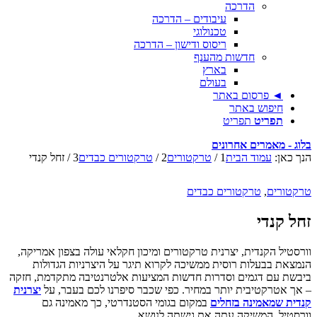
הדרכה
עיבודים – הדרכה
טכנולוגי
ריסוס ודישון – הדרכה
חדשות מהענף
בארץ
בעולם
◄ פרסום באתר
חיפוש באתר
תפריט
תפריט
בלוג - מאמרים אחרונים
הנך כאן:
עמוד הבית
1
/
טרקטורים
2
/
טרקטורים כבדים
3
/
זחל קנדי
טרקטורים
,
טרקטורים כבדים
זחל קנדי
וורסטיל הקנדית, יצרנית טרקטורים ומיכון חקלאי עולה בצפון אמריקה,
הנמצאת בבעלות רוסית ממשיכה לקרוא תיגר על היצרניות הגדולות
ביבשת עם דגמים וסדרות חדשות המציעות אלטרנטיבה מתקדמת, חזקה
– אך אטרקטיבית יותר במחיר. כפי שכבר סיפרנו לכם בעבר, על
יצרנית
קנדית שמאמינה בזחלים
במקום בגומי הסטנדרטי, כך מאמינה גם
וורסטיל, המשיקה עתה את גישתה לנושא.