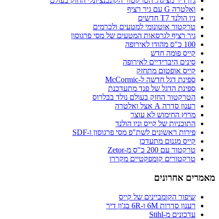
ג'ון דיר מציגה: הטרקטור הקונבנציונלי החזק בעולם
ואלטרה G עם גיר רציף
ניו הולנד T7 חדשים
טרקטור אוטונומי למטעים ולכרמים
גיר רציף לגרסאות המטעים של מסי פרגוסון
100 כ"ס מהודו לאירופה
קייס פומה חדש
סינים היברידיים לאירופה
קייס אופטום מתחזק
ספינת דגל חדשה ל-McCormic
ספינת הדגל של פנד מתעדכנת
הטרקטור החזק בעולם נולד בבלרוס
רענון סדרה A אצל ואלטרה
מרוץ החימוש לא עוצר
התוכניות של קייס וניו הולנד
פירות ראשונים לשת"פ מסי פרגוסון ו-SDF
קייס מגנום מתעדכן
טרקטור עם 200 כ"ס מ-Zetor
טרקטורים קומפקטיים מקררו
מאמרים אחרונים
שיפור הקומביינים של קייס
רענון סדרות 6M ו-6R בג'ון דיר
עדכונים מ-Stihl