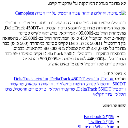
לא מדובר בערכה המותקנת על טרקטור קיים.
וורסטיל מציעים את דגמי הסדרה החדשה כבר עתה, במחירים תחרותיים
אל מול המתחרות מדרום; לדוגמא: גרסת הבסיס, ה-DeltaTrack 450DT,
מתומחרת החל בכ-405,000$ אמריקאי, בהשוואה לקייס סטייגר
קוואד-טראק המקביל (450 כ"ס) המתומחר החל בכ-425,000$. בהשוואה
בין הוורסטיל DeltaTrack 500DT לקייס סטייגר במתחרה (500 כ"ס) כבר
מדובר על 431,000$ לעומת למעלה מ-460,000$ בהתאמה, כבסיס.
בגרסאות החזקות – וורסטיל DeltaTrack 550DT וקייס סטייגר 550 כבר
מדובר על כ-446,000$ לעומת למעלה מ-500,000$ בהתאמה.
הטרקטורים של וורסטיל אינם מיובאים ארצה.
3 ביולי 2013
תגיות:
אגריניוז
,
וורסטיל DeltaTrack 450DT
,
וורסטיל DeltaTrack
500DT
,
וורסטיל קנדה
,
חדשות בחקלאות
,
חדשות חקלאות
,
טרקטור
וורסטיל DeltaTrack 550DT
,
טרקטור חקלאי
,
טרקטורים וורסטיל
,
מיכון
חקלאי
,
ציוד חקלאי
שתפו את הפוסט
שתף ב Facebook
שתף ב Twitter
Share on WhatsApp