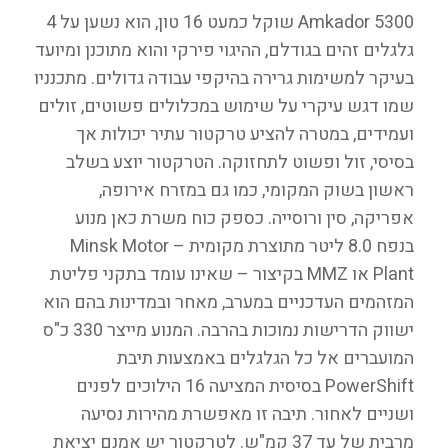
Amkador 5300 שוקל כמעט 16 טון, הוא נשען על 4
גלגלים זהים בגודלם, ההיגוי פירקי והוא מתוכנן ומיועד
בעיקר למשימות גרירה בהיקפי עבודה גדולים. מתכנניו
שמו דגש עיקרי על שימוש במכלולים פשוטים, זולים
ועמידים, במטרה להציע טרקטור עתיר יכולות אך
בסיסי, זול ופשוט לתחזוקה. הטרקטור יוצע בשלב
ראשון בשוק המקומי, כמו גם במזרח אירופה,
אפריקה, סין ורוסייה. כספק כוח משרת כאן מנוע
בנפח 8.0 ליטר מתוצרת מקומית – Minsk Motor
Plant או MMZ בקיצור – שאינו עומד בתקני פליטת
המזהמים העדכניים במערב, מאחר ובמדינות בהם הוא
ישווק הדרישות נמוכות בהרבה. המנוע מייצר 330 כ"ס
המועברים אל כל הגלגלים באמצעות תיבת
PowerShift בסיסית המציעה 16 הילוכים לפנים
ושניים לאחור. תיבה זו מאפשרת מהירות נסיעה
מרבית של עד 37 קמ"ש. לטרקטור יש אמנם יציאת