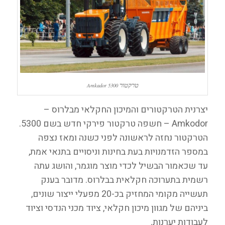
טרקטור
Amkador 5300
יצרנית הטרקטורים והמיכון החקלאי מבלרוס –
Amkodor – חשפה טרקטור פירקי חדש בשם 5300.
הטרקטור נחזה לראשונה לפני כשנה ומאז נצפה
במספר הזדמנויות בעת בחינות וניסויים בתנאי אמת,
עד שכאמור הבשיל לכדי מוצר מוגמר, והושג עתה
רשמית בתערוכה חקלאית בבלרוס. מדובר בענק
תעשייה מקומי המחזיק בכ-20 מפעלי ייצור שונים,
ביניהם של מגוון מיכון חקלאי, ציוד מכני הנדסי וציוד
לעבודות יערנות.