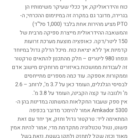
כוח והידראוליקה, אך ככלי שעיקר משימותיו הן
בגרירה, מדובר גם במקרה זה במינימום ההכרחי; ה-
PTO מציע מהירות אחת בלבד (1,000 סל"ד)
והמשאבה ההידראולית מייצרת ספיקה מרבית של
150 ליטר/דקה. כאופציה מוצעת מערכת זרועות
קדמיות אך ללא יציאת כוח. מיכל הדלק גדול במיוחד
ונפחו 980 ליטרים – חלק מהתכנון להתאים טרקטור
זה לעבודות ממושכות באיזורים מרוחקים מישוב אדם
וממקורות אספקה. עוד כמה מספרים מתייחסים
לבסיסי הגלגלים, העומד כאן על 3.7 מ', לרוחב – 2.6
מ' ולגובה עד קצה הקבינה, העומד על 3.8 מ'.
אין ספק שעבור החקלאות המשתנה במדינות בהן ה-
Amkador 5300 אמור להימכר מדובר בכפפה
המתאימה ליד: טרקטור גדול וחזק, אך יחד עם זאת
פשוט, נטול טכנולוגיה מתקדמת מדי, אמור להיות אמין
מאוד וכזה שקל לתחזק ולתקן בשטח, וזאת בשל