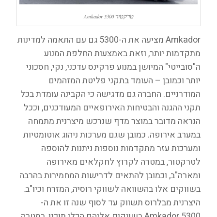
טרקטור
Amkador 5300
Amkador מציעה את ה-5300 גם עם התאמה למדינות
מתקדמות יותר, וזאת באמצעות החלפת המנוע
ה"סובייטי" המיושן במנוע פרקינס עדכני, נקי, חסכוני
יותר וכמובן – העומד בתקני פליטת המזהמים
המודרניים. החברה גם מדגישה כי הקבינה עומדת בכל
תקני ההגנה והבטיחות האירופאיים המעודכנים, וככל
הנראה מדובר במוצר מדף שנרכש מיצרנית מתמחה
במערב אירופה. כמובן שגם מערכות ניהוג אוטומטיות
ומערכות עזר מתקדמות נוספות ניתנות להוספה
לטרקטור, במטרה לקרוץ לחקלאים מאירופה
ומארה"ב, וכמובן להתאים לדרישות המחמירות בהרבה
בשווקים אלו בהשוואה לשווקי רוסיה, המזרח וכיו"ב.
היצרנית מבלרוס תשווק עד לסוף שנה זו את ה-
Amkador 5300 בשווקים אליהם הכלי תוכנן, במטרה