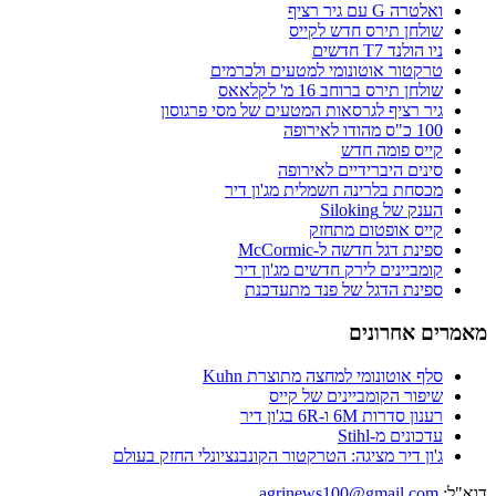
ואלטרה G עם גיר רציף
שולחן תירס חדש לקייס
ניו הולנד T7 חדשים
טרקטור אוטונומי למטעים ולכרמים
שולחן תירס ברוחב 16 מ' לקלאאס
גיר רציף לגרסאות המטעים של מסי פרגוסון
100 כ"ס מהודו לאירופה
קייס פומה חדש
סינים היברידיים לאירופה
מכסחת בלרינה חשמלית מג'ון דיר
הענק של Siloking
קייס אופטום מתחזק
ספינת דגל חדשה ל-McCormic
קומביינים לירק חדשים מג'ון דיר
ספינת הדגל של פנד מתעדכנת
מאמרים אחרונים
סלף אוטונומי למחצה מתוצרת Kuhn
שיפור הקומביינים של קייס
רענון סדרות 6M ו-6R בג'ון דיר
עדכונים מ-Stihl
ג'ון דיר מציגה: הטרקטור הקונבנציונלי החזק בעולם
דוא"ל:
agrinews100@gmail.com