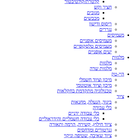
קלטרת/קולטיבטור
חציר וקש
מגובים
מכבשים
ריסוס ודישון
נגררים
מעמיסים
מעמיסים אופניים
מעמיסים טלסקופיים
יעים אופניים
מלגזות
מלגזות
מלגזות שדה
היי-טק
מיכון וציוד חשמלי
מיכון וציוד אוטונומי
טכנולוגיה מתקדמת בחקלאות
ציוד
ביגוד, הנעלה, מחנאות
כלי עבודה
כלי עבודה ידניים
כלי עבודה חשמליים והידראוליים
ציוד חילוץ, קשירה, הרמה ותאורה
גנרטורים ומדחסים
ציוד שאיבה, שטיפה וניקוי