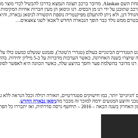
ב שתוכנן על ידי רנו מן הבסיס. רנו וניסאן הן מעין חברות אחיות המקימות 
 הגודל דנן, ולא ניתן להתעלם מפיקנטריה נוספת הקשורה לניסאן נבארה,
בטרם ממש נולד כבר הופך הנבארה החדש ל'אבא' לשני צאצאים…
 הגואה של סגמנט הטנדרים הבינוניים בעולם (טנדרי ה'טונה'), סגמנט שנשלט כמעט כו
מקטגוריה זו מהווים כשליש מסך כלי הרכב ה
 רנו מדובר בהשלמת פער וחסך בהיצע שלה, כאשר הכוונה היא לאפשר לסוכ
הסתם עם מכלולים 'הגיוניים' יותר, כמו חישוקים סטנדרטיים, תאורה רגילה וככל הנרא
כני והיצע המנועים ידמה למוכר זה מכבר מה
ניסאן נבארה החדש
.
 כל הפרטים והמפרטים. עד אז, נמתין בסבלנות…