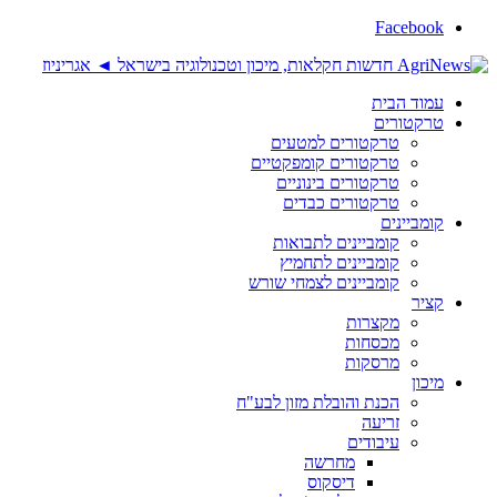
Facebook
עמוד הבית
טרקטורים
טרקטורים למטעים
טרקטורים קומפקטיים
טרקטורים בינוניים
טרקטורים כבדים
קומביינים
קומביינים לתבואות
קומביינים לתחמיץ
קומביינים לצמחי שורש
קציר
מקצרות
מכסחות
מרסקות
מיכון
הכנת והובלת מזון לבע"ח
זריעה
עיבודים
מחרשה
דיסקוס