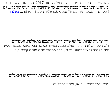
רנו חושפת טנדר 'גדול' (במונחים אירופאיים ואסיאתיים) המוצג כקונספט, תחת השם Alaskan. מדובר ברכב תצוגה הנמצא בדרכו להבשיל לכדי מוצר מוגמר שייצורו הסדרתי מתוכנן להתחיל לקראת 2017. החדשות הישנות יותר
ביניהן שיתופי פעולה בכמה מישורים, כך שהחיבור הוא הגיוני ומתבקש, גם
 והיא הקרבה המשפחתית עם שותפה אסטרטגית נוספת – מרצדס;
הטנדר
לו על ידי יצרניות יפניות (על אף שרוב הייצור מתבצע בתאילנד). הטנדרים
מסחריים או המשמשים להובלה שיוצרו בשנה האחרונה, כאשר הערכות מדברות על כ-5 מיליון יחידות. בהחלט מספר שלא ניתן להתעלם ממנו, בעיקר כאשר הוא נמצא במגמת עלייה
ניה בעתיד להציע כמעט כל סוג רכב מסחרי תחת אותה קורת הגג.
ה ללא גגון דוגמת זה המותקן על גג הטנדר המוצג, מצלמות הרוורס או הפאנלים