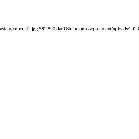
laskan-concept1.jpg
582
800
dani Steinmann
/wp-content/uploads/2023