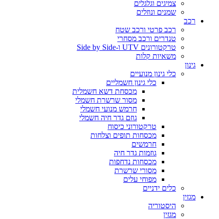
צמיגים וגלגלים
שמנים ונוזלים
רכב
רכב פרטי ורכב שטח
טנדרים ורכב מסחרי
טרקטורונים UTV ו-Side by Side
משאיות קלות
גינון
כלי גינון מנועיים
כלי גינון חשמליים
מכסחת דשא חשמלית
מסור שרשרת חשמלי
חרמש מנועי חשמלי
גוזם גדר חיה חשמלי
טרקטורוני כיסוח
מכסחות תופים וצלחות
חרמשים
גוזמות גדר חיה
מכסחות נדחפות
מסורי שרשרת
מפוחי עלים
כלים ידניים
מגזין
היסטוריה
מגזין