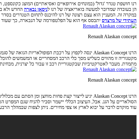
הן בעובדה שמדובר למעשה בואריאציה של רנו ל
ניסאן נבארה
החדש ולא ברכ
במקרה זה. המעניין הוא עצם רצונה של רנו להיכנס לתחום הטנדרים בסדר
העתידי של מרצדס
יתבסס אף הוא על הפלטפורמה של הנבארה, כך שעוד 
Renault Alaskan concept
הרנו Alaskan Concept ינסה לקפוץ על רכבת הפופולאריות
מתמדת. מעבר לאטרקטיביות שבקטגוריית רכב זו עבור כל יצרנית, מבחינת
Renault Alaskan concept
הרנו Alaskan Concept יגיע לייצור קצת פחות מוחצן ומן 
הסולאריים על הגג. אבל, העיצוב הכללי יישמר וסביר להניח שגם המפרט הט
עוד מוקדם לדבר על יבוא לארץ או צפי מחירים. ניתן לצפות שבמהלך הרבעון האחרון בשנה הבאה – 2016 – תיחשף גרסה סדרתית, ואז יתבררו