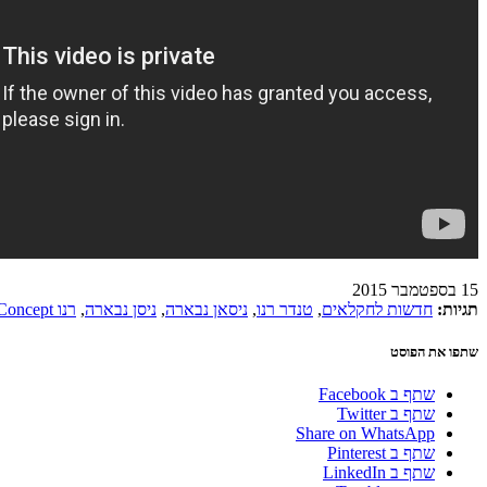
15 בספטמבר 2015
תגיות:
חדשות לחקלאים
,
טנדר רנו
,
ניסאן נבארה
,
ניסן נבארה
,
רנו Alaskan Concept
שתפו את הפוסט
שתף ב Facebook
שתף ב Twitter
Share on WhatsApp
שתף ב Pinterest
שתף ב LinkedIn