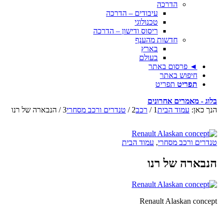
הדרכה
עיבודים – הדרכה
טכנולוגי
ריסוס ודישון – הדרכה
חדשות מהענף
בארץ
בעולם
◄ פרסום באתר
חיפוש באתר
תפריט
תפריט
בלוג - מאמרים אחרונים
הנך כאן:
עמוד הבית
1
/
רכב
2
/
טנדרים ורכב מסחרי
3
/
הנבארה של רנו
טנדרים ורכב מסחרי
,
עמוד הבית
הנבארה של רנו
Renault Alaskan concept