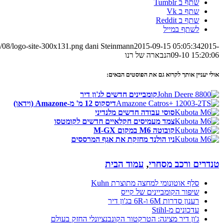
שתף ב Tumblr
שתף ב Vk
שתף ב Reddit
לשתף במייל
/08/logo-site-300x131.png
dani Steinmann
2015-09-15 05:05:34
2015-
09-10 15:20:06
הנבארה של רנו
אולי יעניין אותך לקרוא גם את הפוסטים הבאים:
קומביינים חדשים לג'ון דיר
דיסקוס 12 מ' מ-Amazone (וידאו)
סוסי עבודה חדשים מלנדיני
צמד מעמיסים חקלאיים חדשים לקומטסו
קובוטה M6 במקום M-GX
ניו הולנד מחזקת את אגף המרססים
טנדרים ורכב מסחרי
,
עמוד הבית
סלף אוטונומי למחצה מתוצרת Kuhn
שיפור הקומביינים של קייס
רענון סדרות 6M ו-6R בג'ון דיר
עדכונים מ-Stihl
ג'ון דיר מציגה: הטרקטור הקונבנציונלי החזק בעולם