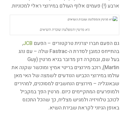
ארבע (!) פעמים אלוף העולם במירוצי ראלי למכוניות.
גיא מרטין והמפלצת שוברת השיאים
גם הפעם חברו יצרנית טרקטורים – הפעם
JCB
,
בהתייחס כמובן לסדרת ה-Fastrac שלה – עם נהג
בעל שם, ובמקרה דנן מדובר בגיא מרטין (Guy
Martin), רוכב מירוצים בריטי אמיץ ומוכשר שקנה את
עולמו במירוצי הכביש הנודעים לשמצה של האי מאן
שבאנגליה – מירוצים הנחשבים למסוכנים, למהירים
ולמופרעים המתקיימים כיום. מרטין הפך במקביל
לכוכב טלוויזיה ולמגיש מצליח, כך שהכל התכנס
באופן הגיוני לקראת שבירת השיא.