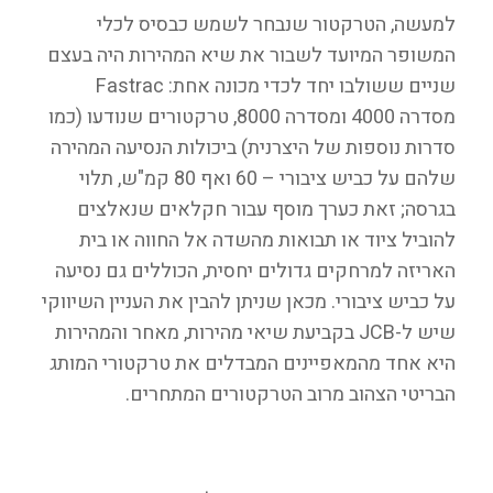
למעשה, הטרקטור שנבחר לשמש כבסיס לכלי
המשופר המיועד לשבור את שיא המהירות היה בעצם
שניים ששולבו יחד לכדי מכונה אחת: Fastrac
מסדרה 4000 ומסדרה 8000, טרקטורים שנודעו (כמו
סדרות נוספות של היצרנית) ביכולות הנסיעה המהירה
שלהם על כביש ציבורי – 60 ואף 80 קמ"ש, תלוי
בגרסה; זאת כערך מוסף עבור חקלאים שנאלצים
להוביל ציוד או תבואות מהשדה אל החווה או בית
האריזה למרחקים גדולים יחסית, הכוללים גם נסיעה
על כביש ציבורי. מכאן שניתן להבין את העניין השיווקי
שיש ל-JCB בקביעת שיאי מהירות, מאחר והמהירות
היא אחד מהמאפיינים המבדלים את טרקטורי המותג
הבריטי הצהוב מרוב הטרקטורים המתחרים.