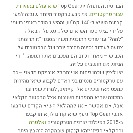
הבריטית הפופולרית Top Gear
שיא עולם במהירות
עבור טרקטורים
. אז קבע טרקטור מיוחד שנבנה למען
קביעת השיא כ-140 קמ"ש, וההישג הוכר באופן רשמי
על ידי נציגי ספר השיאים של גינס. על השאלה
"למה?" ענו עורכי התוכנית משהו בסגנון "זו תרומתנו
צנועה לעידוד נסיעה מהירה יותר של טרקטורים על
הכביש – מאחר וכיום הם מעכבים את התנועה…". די
הגיוני, אם חושבים על זה.
יש לציין שכמו פחות או יותר כל אובייקט מכאני – גם
עם טרקטורים מנסים בני האדם לקבוע שיאי מהירות
כמעט מאז שכלים אלו קיימים, למרות שמדובר
בתכונה שהיא מהפחות חשובות אצל טרקטור חקלאי.
אבל, אם אפשר – אז למה לא? השיא הקודם שקבעו
אנשי Top Gear ניפץ שיא קודם לו, אותו קבעו
ב-2015 בפינלנד יצרנית הטרקטורים
ואלטרה
והחקלאי הפיני יוהא קנקונן שבמקרה היה בין היתר