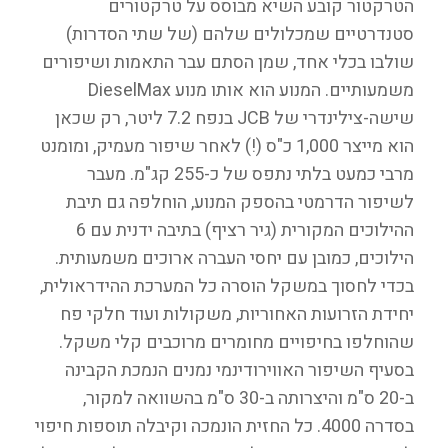
הטרקטור קובע השיא מבוסס על טרקטורים
סטנדרטיים שמכלולים שלהם (של שתי הסדרות)
שולבו בכלי אחד, שמן הסתם עבר התאמות ושיפורים
משמעותיים. המנוע הוא אותו מנוע DieselMax
שישה-צילינדרי של JCB בנפח 7.2 ליטר, רק שכאן
הוא מייצר 1,000 כ"ס (!) לאחר שיפור מעמיק, ומומנט
מרבי כמעט בלתי נתפס של כ-255 קג"מ. מעבר
לשיפור הדרמטי בהספק המנוע, הוחלפה גם תיבת
ההילוכים המקורית (גיר רציף) בתיבה ידנית עם 6
הילוכים, כמובן עם יחסי העברה ארוכים משמעותית.
בכדי לחסוך במשקל הוסרה כל המערכת ההידראולית,
יחידת הזרועות האחוריות, משקולות ועוד חלקי פח
שהוחלפו בחיפויים מחומרים מרוכבים קלי משקל.
בסעיף השיפור האווירודינמי נמנים הנמכת הקבינה
ב-20 ס"מ והיצרותה ב-30 ס"מ בהשוואה למקור,
בסדרה 4000. כל החזית הונמכה וקיבלה תוספות חיפוי