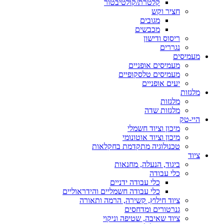
קלטרת/קולטיבטור
חציר וקש
מגובים
מכבשים
ריסוס ודישון
נגררים
מעמיסים
מעמיסים אופניים
מעמיסים טלסקופיים
יעים אופניים
מלגזות
מלגזות
מלגזות שדה
היי-טק
מיכון וציוד חשמלי
מיכון וציוד אוטונומי
טכנולוגיה מתקדמת בחקלאות
ציוד
ביגוד, הנעלה, מחנאות
כלי עבודה
כלי עבודה ידניים
כלי עבודה חשמליים והידראוליים
ציוד חילוץ, קשירה, הרמה ותאורה
גנרטורים ומדחסים
ציוד שאיבה, שטיפה וניקוי