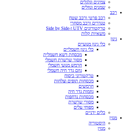
צמיגים וגלגלים
שמנים ונוזלים
רכב
רכב פרטי ורכב שטח
טנדרים ורכב מסחרי
טרקטורונים UTV ו-Side by Side
משאיות קלות
גינון
כלי גינון מנועיים
כלי גינון חשמליים
מכסחת דשא חשמלית
מסור שרשרת חשמלי
חרמש מנועי חשמלי
גוזם גדר חיה חשמלי
טרקטורוני כיסוח
מכסחות תופים וצלחות
חרמשים
גוזמות גדר חיה
מכסחות נדחפות
מסורי שרשרת
מפוחי עלים
כלים ידניים
מגזין
היסטוריה
מגזין