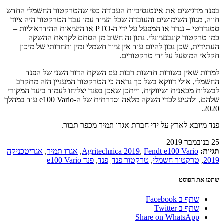
בפנד מדגישים את אינטנסיביות העבודה כפי שהטרקטור החשמלי החדש
חווה, מגוון השימושים והעובדה שכל הציוד עמו עבד הטרקטור היה ציוד
סטנדרטי – נגרר או המפעל על ידי ה-PTO או היציאות ההידראוליות –
כמו טרקטור קונבנציונלי. נתון זה חשוב מן הסתם לקראת ההשקה
העתידית, שכן נכון להיום עוד אין ציוד חשמלי זמין ותחרותי של מיכון
חקלאי המופעל על ידי טרקטורים.
למרות שאין בשורות חדשות רבות עם השקת הדור השני של הפנד
החשמלי, אולי דווקא בשל כך נראה כי הטרקטור המעניין הזה מתקרב
לבשלות מכאנית ושיווקית, וייתכן שאכן בפנד יצליחו לעמוד ביעד המקורי
שלהם, ולהגיע לכדי השקה מלאה וסדרתית של ה-e100 Vario עוד במהלך
2020.
פנד מיובא לארץ על ידי חברת אגרו תמיר מכפר תבור.
25 בנובמבר 2019
תגיות:
Fendt e100 Vario
,
Agritechnica 2019
,
אגרו תמיר
,
אגריטכניקה
2019
,
טרקטור חשמלי
,
טרקטור פנד
,
פנד
,
פנד e100 Vario
שתפו את הפוסט
שתף ב Facebook
שתף ב Twitter
Share on WhatsApp