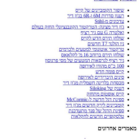
שיפור הקומביינים של קייס
רענון סדרות 6M ו-6R בג'ון דיר
עדכונים מ-Stihl
ג'ון דיר מציגה: הטרקטור הקונבנציונלי החזק בעולם
ואלטרה G עם גיר רציף
שולחן תירס חדש לקייס
ניו הולנד T7 חדשים
טרקטור אוטונומי למטעים ולכרמים
שולחן תירס ברוחב 16 מ' לקלאאס
גיר רציף לגרסאות המטעים של מסי פרגוסון
100 כ"ס מהודו לאירופה
קייס פומה חדש
סינים היברידיים לאירופה
מכסחת בלרינה חשמלית מג'ון דיר
הענק של Siloking
קייס אופטום מתחזק
ספינת דגל חדשה ל-McCormic
קומביינים לירק חדשים מג'ון דיר
ספינת הדגל של פנד מתעדכנת
טלסקופיים חדשים לחקלאות
מאמרים אחרונים