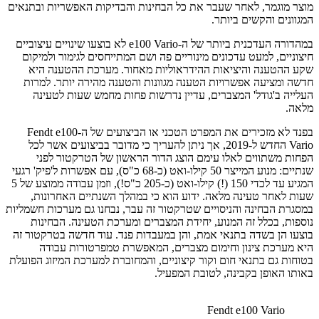
מוצר מוגמר, לאחר שעבר את כל הבחינות והבדיקות האפשריות ובתנאים
המגוונים והקשים ביותר.
במהדורה העדכנית ביותר של ה-e100 Vario לא בוצעו שינויים עיצוביים
חיצוניים, למעט עדכונים מינוריים פה ושם המתייחסים לגימור ולמיקום
שקע ההטענה והיציאות ההידראוליות מאחור. מערכת ההטענה היא
חדשה ומציעה אפשרויות הטענה מגוונות והטענה מהירה יותר. למרות
העלייה ב'גודל' המצברים, עדיין נדרשות פחות מחמש שעות לטעינה
מלאה.
בפנד לא מזכירים את המפרט הטכני או הביצועים של ה-Fendt e100
Vario החדש ל-2019, אך ניתן להעריך כי מדובר בביצועים אשר לכל
הפחות משתווים לאלו עימם הוצג הדור הראשון של הטרקטור לפני
שנתיים: מנוע המייצר 50 קילו-ואט (כ-68 כ"ס), עם אפשרות ל'פיק' רגעי
המגיע עד לכדי 150 (!) קילו-ואט (כ-205 כ"ס!), וזמן עבודה ממוצע של 5
שעות לאחר טעינה מלאה. ידוע הוא כי במהלך השנתיים האחרונות,
במסגרת הבחינה והניסויים שטרקטור זה עבר, נבחנו גם מערכות חשמליות
נוספות, בכלל זה המנוע, יחידת המצברים ומערכת הטעינה. הבחינות
בוצעו הן בשדה בתנאי אמת, והן במעבדות פנד. עוד חדשה בטרקטור זה
היא מערכת צינון וחימום מצברים, המאפשרת טמפרטורות עבודה
בטוחות גם בתנאי חום וקור קיצוניים, והמחוברת למערכת המיזוג הפועלת
באותו האופן בקבינה, לטובת המפעיל.
Fendt e100 Vario