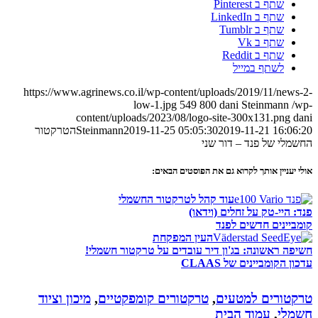
שתף ב Pinterest
שתף ב LinkedIn
שתף ב Tumblr
שתף ב Vk
שתף ב Reddit
לשתף במייל
https://www.agrinews.co.il/wp-content/uploads/2019/11/news-2-
low-1.jpg
549
800
dani Steinmann
/wp-
content/uploads/2023/08/logo-site-300x131.png
dani
2019-11-21 16:06:20
2019-11-25 05:05:30
Steinmann
הטרקטור
החשמלי של פנד – דור שני
אולי יעניין אותך לקרוא גם את הפוסטים הבאים:
עוד קהל לטרקטור החשמלי
פנד: היי-טק על זחלים (וידאו)
קומביינים חדשים לפנד
העין המפקחת
חשיפה ראשונה: בג'ון דיר עובדים על טרקטור חשמלי!
עדכון הקומביינים של CLAAS
טרקטורים למטעים
,
טרקטורים קומפקטיים
,
מיכון וציוד
חשמלי
,
עמוד הבית