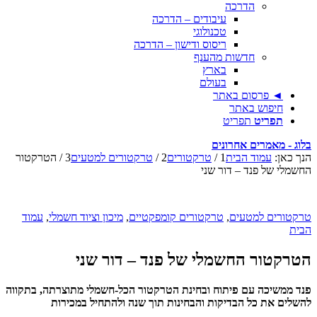
הדרכה
עיבודים – הדרכה
טכנולוגי
ריסוס ודישון – הדרכה
חדשות מהענף
בארץ
בעולם
◄ פרסום באתר
חיפוש באתר
תפריט
תפריט
בלוג - מאמרים אחרונים
הנך כאן:
עמוד הבית
1
/
טרקטורים
2
/
טרקטורים למטעים
3
/
הטרקטור
החשמלי של פנד – דור שני
טרקטורים למטעים
,
טרקטורים קומפקטיים
,
מיכון וציוד חשמלי
,
עמוד
הבית
הטרקטור החשמלי של פנד – דור שני
פנד ממשיכה עם פיתוח ובחינת הטרקטור הכל-חשמלי מתוצרתה, בתקווה
להשלים את כל הבדיקות והבחינות תוך שנה ולהתחיל במכירות