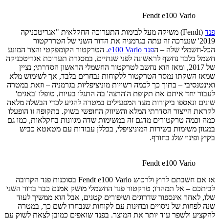
Fendt e100 Vario
פנד
(Fendt) משיקה מעל לבימות התערוכה החקלאית "אגריטכניקה
2019' שנערכה זה עתה בגרמניה את הדור השני של הטררקטור
הכל-חשמלי שלה – ה
פנד e100 Vario
. הטרקטור הקומפקטי והצר המונע
חשמל בלבד נחשף לראשונה לפני שנתיים, במסגרת תערוכת אגריטכניקה
של 2017, ומאז הוא נחשב לטרקטור החשמלי הראשון הסדרתי; נציין
שמאז השקתו נמסר הטרקטור ללקוחות נבחרים בלבד, אך לשימוש מלא
ואינטנסיבי – בתוך כך לכמה רשויות מוניציפליות בגרמניה – וזאת במטרה
לעבור יחד איתם את תקופת ה'הרצה' בה התגלו בעיות, טופלו 'באגים'
שונים ונאספו ביקורות מצד המפעילים במטרה להגיע לכדי הבשלה מלאה
לקראת הייצור הסדרתי המלא והשיווק החופשי בשוק. בתקופה זו הופעלו
כמה וכמה טרקטורים מדגם זה במשימות שדה מגוונות בחקלאות, כמו גם
במגוון משימות בשירות המוניציפלי, בכללן עבודות עם מטאטא כביש
בקיץ ופינוי שלג בחורף.
Fendt e100 Vario
אז אם חשבתם לרוץ ולרכוש Fendt e100 Vario בסוכנות פנד הקרובה
לביתכם – אל תמהרו; טרקטור פנד החשמלי מושק אמנם כבר בדור השני
שלו, לאחר אינספור שדרוגים ושיפורים קטנים, אבל הוא ממשיך לעוד
שנה לפחות של ניסויים ובחינות עם לקוחות שנבחרו לשם כך, במטרה
להקציע ולשפר עוד יותר את המוצר. בפנד שואפים כמובן לצאת לשוק עם