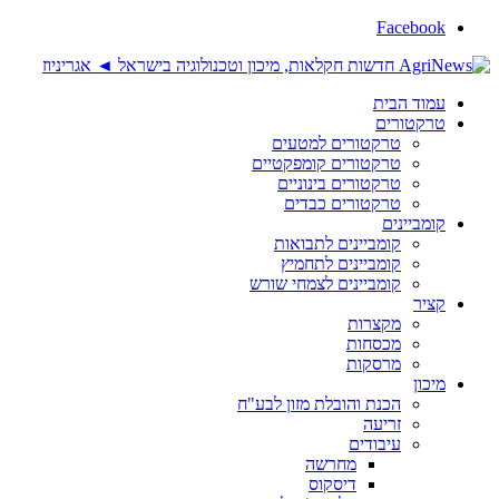
Facebook
עמוד הבית
טרקטורים
טרקטורים למטעים
טרקטורים קומפקטיים
טרקטורים בינוניים
טרקטורים כבדים
קומביינים
קומביינים לתבואות
קומביינים לתחמיץ
קומביינים לצמחי שורש
קציר
מקצרות
מכסחות
מרסקות
מיכון
הכנת והובלת מזון לבע"ח
זריעה
עיבודים
מחרשה
דיסקוס