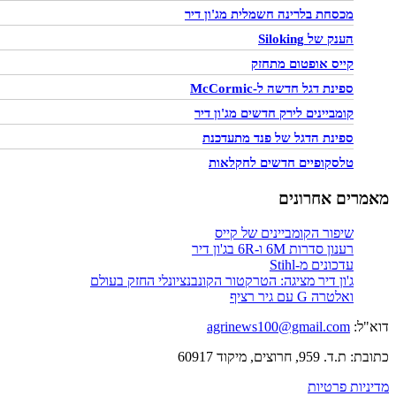
מכסחת בלרינה חשמלית מג'ון דיר
הענק של Siloking
קייס אופטום מתחזק
ספינת דגל חדשה ל-McCormic
קומביינים לירק חדשים מג'ון דיר
ספינת הדגל של פנד מתעדכנת
טלסקופיים חדשים לחקלאות
מאמרים אחרונים
שיפור הקומביינים של קייס
רענון סדרות 6M ו-6R בג'ון דיר
עדכונים מ-Stihl
ג'ון דיר מציגה: הטרקטור הקונבנציונלי החזק בעולם
ואלטרה G עם גיר רציף
דוא"ל:
agrinews100@gmail.com
כתובת: ת.ד. 959, חרוצים, מיקוד 60917
מדיניות פרטיות