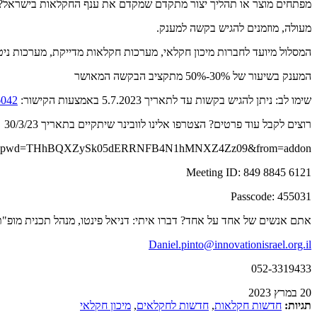
מפתחים מוצר או תהליך יצור מתקדם שמקדם את ענף החקלאות בישראל?
מעולה, מוזמנים להגיש בקשה למענק.
המסלול מיועד לחברות מיכון חקלאי, מערכות חקלאות מדייקת, מערכות ניטור ו
המענק בשיעור של 30%-50% מתקציב הבקשה המאושר
שימו לב: ניתן להגיש בקשות עד לתאריך ‏5.7.2023 באמצעות הקישור:
/6042
רוצים לקבל עוד פרטים? הצטרפו אלינו לוובינר שיתקיים בתאריך 30/3/23
988456121?pwd=THhBQXZySk05dERRNFB4N1hMNXZ4Zz09&from=addon
Meeting ID: 849 8845 6121
Passcode: 455031
אתם אנשים של אחד על אחד? דברו איתי: דניאל פינטו, מנהל תכנית מופ"
Daniel.pinto@innovationisrael.org.il
052-3319433
20 במרץ 2023
תגיות:
חדשות חקלאות
,
חדשות לחקלאים
,
מיכון חקלאי