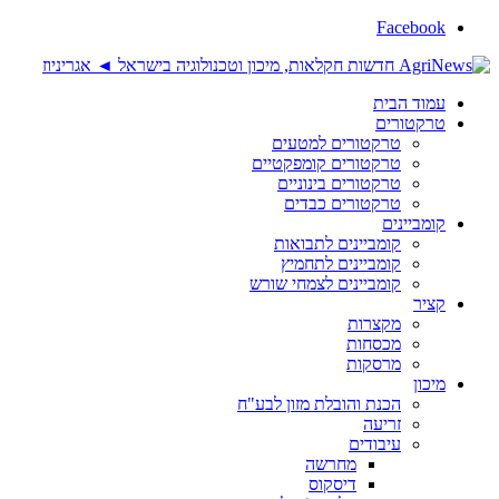
Facebook
עמוד הבית
טרקטורים
טרקטורים למטעים
טרקטורים קומפקטיים
טרקטורים בינוניים
טרקטורים כבדים
קומביינים
קומביינים לתבואות
קומביינים לתחמיץ
קומביינים לצמחי שורש
קציר
מקצרות
מכסחות
מרסקות
מיכון
הכנת והובלת מזון לבע"ח
זריעה
עיבודים
מחרשה
דיסקוס