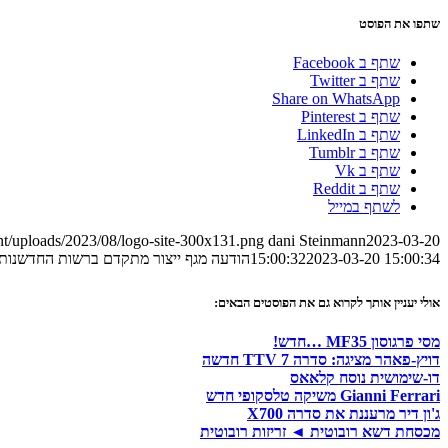
שתפו את הפוסט
שתף ב Facebook
שתף ב Twitter
Share on WhatsApp
שתף ב Pinterest
שתף ב LinkedIn
שתף ב Tumblr
שתף ב Vk
שתף ב Reddit
לשתף במייל
nt/uploads/2023/08/logo-site-300x131.png
dani Steinmann
2023-03-20
2023-03-20 15:00:34
15:00:32
הודעה מגף ייצור מתקדם ברשות החדשנות
אולי יעניין אותך לקרוא גם את הפוסטים הבאים:
מסי פרגוסון MF35 …חדש!
דויץ-פאהר מציגה: סדרה 7 TTV חדשה
דו-שימושית נוסח קלאאס
Gianni Ferrari משיקה טלסקופי חדש
ג'ון דיר מרעננת את סדרה X700
מכסחת דשא רובוטית ◄ זריזות רובוטית