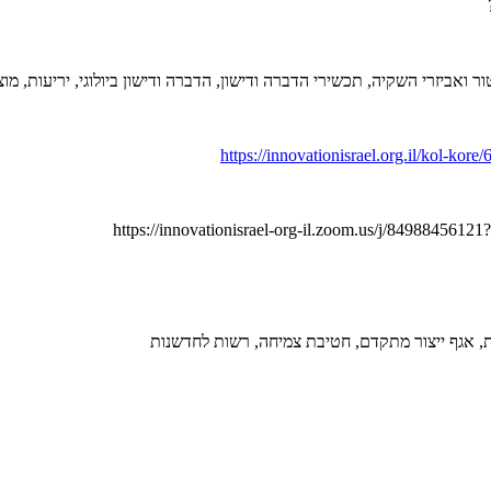
אביזרי השקיה, תכשירי הדברה ודישון, הדברה ודישון ביולוגי, יריעות, מוצר
https://innovationisrael.org.il/kol-kore
https://innovationisrael-org-il.zoom.us/j/84
ת, אגף ייצור מתקדם, חטיבת צמיחה, רשות לחדשנות