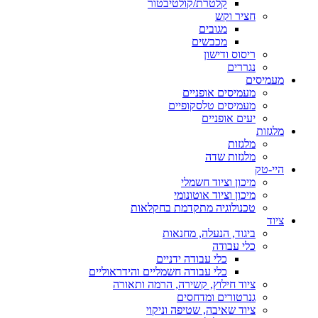
קלטרת/קולטיבטור
חציר וקש
מגובים
מכבשים
ריסוס ודישון
נגררים
מעמיסים
מעמיסים אופניים
מעמיסים טלסקופיים
יעים אופניים
מלגזות
מלגזות
מלגזות שדה
היי-טק
מיכון וציוד חשמלי
מיכון וציוד אוטונומי
טכנולוגיה מתקדמת בחקלאות
ציוד
ביגוד, הנעלה, מחנאות
כלי עבודה
כלי עבודה ידניים
כלי עבודה חשמליים והידראוליים
ציוד חילוץ, קשירה, הרמה ותאורה
גנרטורים ומדחסים
ציוד שאיבה, שטיפה וניקוי