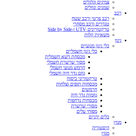
צמיגים וגלגלים
שמנים ונוזלים
רכב
רכב פרטי ורכב שטח
טנדרים ורכב מסחרי
טרקטורונים UTV ו-Side by Side
משאיות קלות
גינון
כלי גינון מנועיים
כלי גינון חשמליים
מכסחת דשא חשמלית
מסור שרשרת חשמלי
חרמש מנועי חשמלי
גוזם גדר חיה חשמלי
טרקטורוני כיסוח
מכסחות תופים וצלחות
חרמשים
גוזמות גדר חיה
מכסחות נדחפות
מסורי שרשרת
מפוחי עלים
כלים ידניים
מגזין
היסטוריה
מגזין