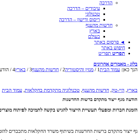
הדרכה
עיבודים – הדרכה
טכנולוגי
ריסוס ודישון – הדרכה
חדשות מהענף
בארץ
בעולם
◄ פרסום באתר
חיפוש באתר
תפריט
תפריט
בלוג - מאמרים אחרונים
הנך כאן:
עמוד הבית
1
/
מגזין והיסטוריה
2
/
חדשות מהענף
3
/
בארץ
4
/
הודע
בארץ
,
היי-טק
,
חדשות מהענף
,
טכנולוגיה מתקדמת בחקלאות
,
עמוד הבית
הודעה מגף ייצור מתקדם ברשות החדשנות
הזמנת חברות ומפעלי תעשיית הייצור להגיש בקשה לתמיכה לפיתוח מוצרים
גף ייצור מתקדם ברשות החדשנות בשיתוף משרד החקלאות מתכבדים להזמין