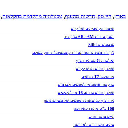
בארץ
,
היי-טק
,
חדשות מהענף
,
טכנולוגיה מתקדמת בחקלאות
,
שיפור הקומביינים של קייס
רענון סדרות 6M ו-6R בג'ון דיר
עדכונים מ-Stihl
ג'ון דיר מציגה: הטרקטור הקונבנציונלי החזק בעולם
ואלטרה G עם גיר רציף
שולחן תירס חדש לקייס
ניו הולנד T7 חדשים
טרקטור אוטונומי למטעים ולכרמים
שולחן תירס ברוחב 16 מ' לקלאאס
גיר רציף לגרסאות המטעים של מסי פרגוסון
100 כ"ס מהודו לאירופה
קייס פומה חדש
סינים היברידיים לאירופה