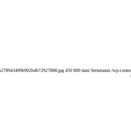
08b278943499b902b4b72927888.jpg
450
800
dani Steinmann
/wp-conte