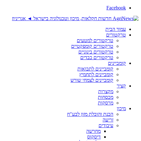
Facebook
עמוד הבית
טרקטורים
טרקטורים למטעים
טרקטורים קומפקטיים
טרקטורים בינוניים
טרקטורים כבדים
קומביינים
קומביינים לתבואות
קומביינים לתחמיץ
קומביינים לצמחי שורש
קציר
מקצרות
מכסחות
מרסקות
מיכון
הכנת והובלת מזון לבע"ח
זריעה
עיבודים
מחרשה
דיסקוס