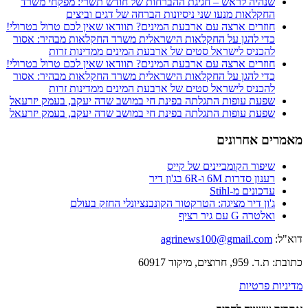
שנהיה לראש – חגיגת ההברחות של חודש תשרי: מפקחי משרד
החקלאות מנעו שני ניסיונות הברחה של דגים וביצים
חוזרים ארצה עם ארבעת המינים? תוודאו שאין לכם טרול בטרולי!
כדי להגן על החקלאות הישראלית משרד החקלאות מבהיר: אסור
להכניס לישראל סטים של ארבעת המינים ממדינות זרות
חוזרים ארצה עם ארבעת המינים? תוודאו שאין לכם טרול בטרולי!
כדי להגן על החקלאות הישראלית משרד החקלאות מבהיר: אסור
להכניס לישראל סטים של ארבעת המינים ממדינות זרות
שפעת עופות התגלתה בפינת חי במושב שדה יעקב, בעמק יזרעאל
שפעת עופות התגלתה בפינת חי במושב שדה יעקב, בעמק יזרעאל
מאמרים אחרונים
שיפור הקומביינים של קייס
רענון סדרות 6M ו-6R בג'ון דיר
עדכונים מ-Stihl
ג'ון דיר מציגה: הטרקטור הקונבנציונלי החזק בעולם
ואלטרה G עם גיר רציף
דוא"ל:
agrinews100@gmail.com
כתובת: ת.ד. 959, חרוצים, מיקוד 60917
מדיניות פרטיות