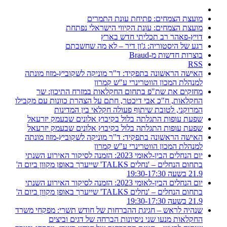
מועצת הצמחים: פתיחת עונת התמרים
מועצת הצמחים: עונת הקיווי הישראלי נפתחת
דויץ-פאהר רב תכליתי חדש בארץ
רגע של היסטוריה: ג'ון דיר – לא מה שחשבתם
בוצרות חדשות מ-Braud
RSS
האישה הראשונה בתפקיד: ד"ר מוניקה לשקוביץ-מזוז מונתה
למנהלת המכון הווטרינרי ע"ש קמרון
מחזקים את שת"פ בתחום החקלאות במזרח התיכון: שר
החקלאות, ח"כ אבי דיכטר, חתם על הצהרת כוונות עם מקבילו
המרוקני, לטובת שיתוף פעולה חקלאי בין המדינות
שפעת עופות התגלתה בלול בקיבוץ אלונים שבעמק יזרעאל
שפעת עופות התגלתה בלול בקיבוץ אלונים שבעמק יזרעאל
האישה הראשונה בתפקיד: ד"ר מוניקה לשקוביץ-מזוז מונתה
למנהלת המכון הווטרינרי ע"ש קמרון
יום הנחלים הבין-לאומי 2023: הזמנה לסיקור האירוע השנתי
בתחום הנחלים – 'נחלים TALKS' שייערך באופן מקוון ביום ה'
21.9 בשעה 19:30-17:30
יום הנחלים הבין-לאומי 2023: הזמנה לסיקור האירוע השנתי
בתחום הנחלים – 'נחלים TALKS' שייערך באופן מקוון ביום ה'
21.9 בשעה 19:30-17:30
שנהיה לראש – חגיגת ההברחות של חודש תשרי: מפקחי משרד
החקלאות מנעו שני ניסיונות הברחה של דגים וביצים