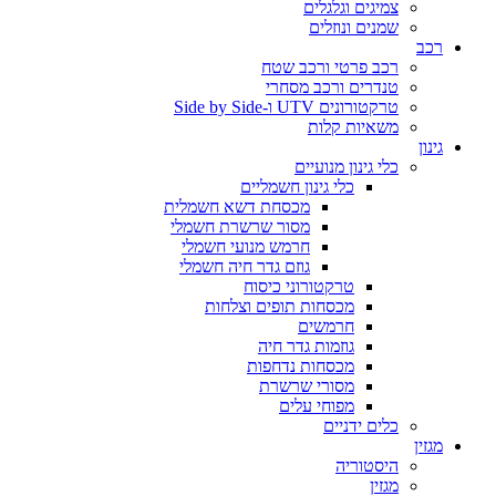
צמיגים וגלגלים
שמנים ונוזלים
רכב
רכב פרטי ורכב שטח
טנדרים ורכב מסחרי
טרקטורונים UTV ו-Side by Side
משאיות קלות
גינון
כלי גינון מנועיים
כלי גינון חשמליים
מכסחת דשא חשמלית
מסור שרשרת חשמלי
חרמש מנועי חשמלי
גוזם גדר חיה חשמלי
טרקטורוני כיסוח
מכסחות תופים וצלחות
חרמשים
גוזמות גדר חיה
מכסחות נדחפות
מסורי שרשרת
מפוחי עלים
כלים ידניים
מגזין
היסטוריה
מגזין