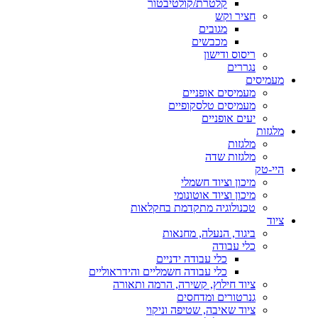
קלטרת/קולטיבטור
חציר וקש
מגובים
מכבשים
ריסוס ודישון
נגררים
מעמיסים
מעמיסים אופניים
מעמיסים טלסקופיים
יעים אופניים
מלגזות
מלגזות
מלגזות שדה
היי-טק
מיכון וציוד חשמלי
מיכון וציוד אוטונומי
טכנולוגיה מתקדמת בחקלאות
ציוד
ביגוד, הנעלה, מחנאות
כלי עבודה
כלי עבודה ידניים
כלי עבודה חשמליים והידראוליים
ציוד חילוץ, קשירה, הרמה ותאורה
גנרטורים ומדחסים
ציוד שאיבה, שטיפה וניקוי