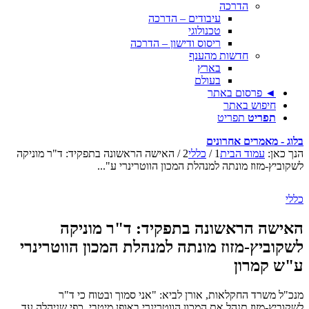
הדרכה
עיבודים – הדרכה
טכנולוגי
ריסוס ודישון – הדרכה
חדשות מהענף
בארץ
בעולם
◄ פרסום באתר
חיפוש באתר
תפריט
תפריט
בלוג - מאמרים אחרונים
הנך כאן:
עמוד הבית
1
/
כללי
2
/
האישה הראשונה בתפקיד: ד"ר מוניקה
לשקוביץ-מזוז מונתה למנהלת המכון הווטרינרי ע"...
כללי
האישה הראשונה בתפקיד: ד"ר מוניקה
לשקוביץ-מזוז מונתה למנהלת המכון הווטרינרי
ע"ש קמרון
מנכ"ל משרד החקלאות, אורן לביא: "אני סמוך ובטוח כי ד"ר
לשקוביץ-מזוז תנהל את המכון הווטרינרי באופן מיטבי, כפי שניהלה עד