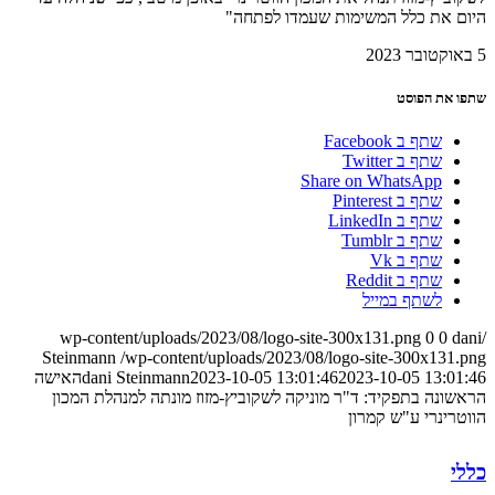
היום את כלל המשימות שעמדו לפתחה"
5 באוקטובר 2023
שתפו את הפוסט
שתף ב Facebook
שתף ב Twitter
Share on WhatsApp
שתף ב Pinterest
שתף ב LinkedIn
שתף ב Tumblr
שתף ב Vk
שתף ב Reddit
לשתף במייל
0
0
dani
/wp-content/uploads/2023/08/logo-site-300x131.png
Steinmann
/wp-content/uploads/2023/08/logo-site-300x131.png
2023-10-05 13:01:46
2023-10-05 13:01:46
dani Steinmann
האישה
הראשונה בתפקיד: ד"ר מוניקה לשקוביץ-מזוז מונתה למנהלת המכון
הווטרינרי ע"ש קמרון
כללי