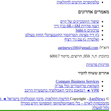
טלסקופיים חדשים לחקלאות
מאמרים אחרונים
שיפור הקומביינים של קייס
רענון סדרות 6M ו-6R בג'ון דיר
עדכונים מ-Stihl
ג'ון דיר מציגה: הטרקטור הקונבנציונלי החזק בעולם
ואלטרה G עם גיר רציף
דוא"ל:
agrinews100@gmail.com
כתובת: ת.ד. 959, חרוצים, מיקוד 60917
מדיניות פרטיות
אתרים ששווה להכיר
Compare Business Services
השוואת טרקטורים וכלי צמ"ה
VPR ◄ רנסאנס נתיבי האבולוציה בתעשיית הרכב
© ‫Copyright -
AgriNews חדשות חקלאות, מיכון וטכנולוגיה בישראל ◄ אגריניוז
מהמכסחת לארגז – בלי מאמץ
טלסקופי קומפקטי חדש ממרלו
גלול למעלה