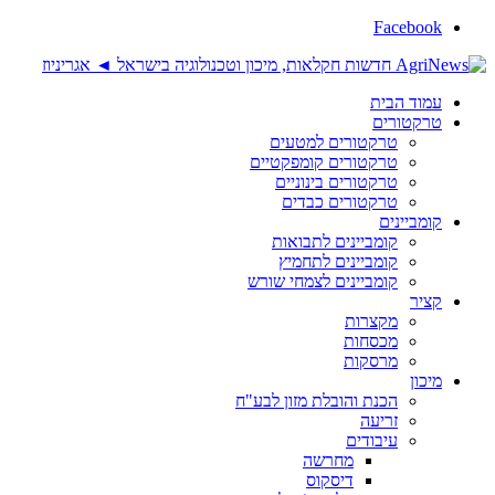
Facebook
עמוד הבית
טרקטורים
טרקטורים למטעים
טרקטורים קומפקטיים
טרקטורים בינוניים
טרקטורים כבדים
קומביינים
קומביינים לתבואות
קומביינים לתחמיץ
קומביינים לצמחי שורש
קציר
מקצרות
מכסחות
מרסקות
מיכון
הכנת והובלת מזון לבע"ח
זריעה
עיבודים
מחרשה
דיסקוס