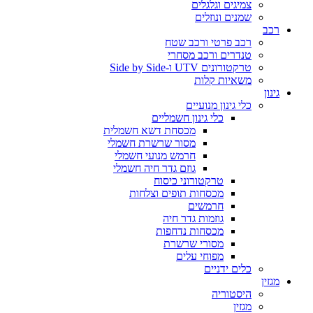
צמיגים וגלגלים
שמנים ונוזלים
רכב
רכב פרטי ורכב שטח
טנדרים ורכב מסחרי
טרקטורונים UTV ו-Side by Side
משאיות קלות
גינון
כלי גינון מנועיים
כלי גינון חשמליים
מכסחת דשא חשמלית
מסור שרשרת חשמלי
חרמש מנועי חשמלי
גוזם גדר חיה חשמלי
טרקטורוני כיסוח
מכסחות תופים וצלחות
חרמשים
גוזמות גדר חיה
מכסחות נדחפות
מסורי שרשרת
מפוחי עלים
כלים ידניים
מגזין
היסטוריה
מגזין