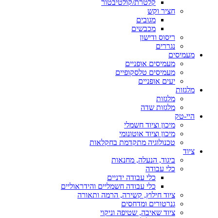
קלטרת/קולטיבטור
חציר וקש
מגובים
מכבשים
ריסוס ודישון
נגררים
מעמיסים
מעמיסים אופניים
מעמיסים טלסקופיים
יעים אופניים
מלגזות
מלגזות
מלגזות שדה
היי-טק
מיכון וציוד חשמלי
מיכון וציוד אוטונומי
טכנולוגיה מתקדמת בחקלאות
ציוד
ביגוד, הנעלה, מחנאות
כלי עבודה
כלי עבודה ידניים
כלי עבודה חשמליים והידראוליים
ציוד חילוץ, קשירה, הרמה ותאורה
גנרטורים ומדחסים
ציוד שאיבה, שטיפה וניקוי