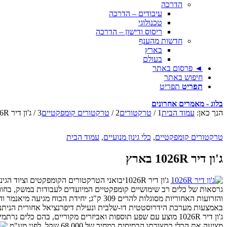
הדרכה
עיבודים – הדרכה
טכנולוגי
ריסוס ודישון – הדרכה
חדשות מהענף
בארץ
בעולם
◄ פרסום באתר
חיפוש באתר
תפריט
תפריט
בלוג - מאמרים אחרונים
הנך כאן:
עמוד הבית
1
/
טרקטורים
2
/
טרקטורים קומפקטיים
3
/
ג'ון דיר 1026R בארץ
טרקטורים קומפקטיים
,
כלי גינון מנועיים
,
עמוד הבית
ג'ון דיר 1026R בארץ
גרסאות של כלים רב שימושיים קומפקטיים המיועדים לעבודות במשק, בחווה, 
והזרועות האחוריות מסוגלות להרים 309 ק"ג; יחידת הכוח מגיעה מיאנמר והיא בתצורת 3 צילינדרים בנפח כולל של 1,115 סמ"ק. המנוע עומד בתקני Tier 4.
באמצעות מערכת הידרוסטטית דו-שלבית ונעילת דיפרנציאל אחורית הניתנת לשילוב
מציעה את הכלי בתצורתו הבסיסית במחיר של 68,000 שקל, לפני מע"מ.