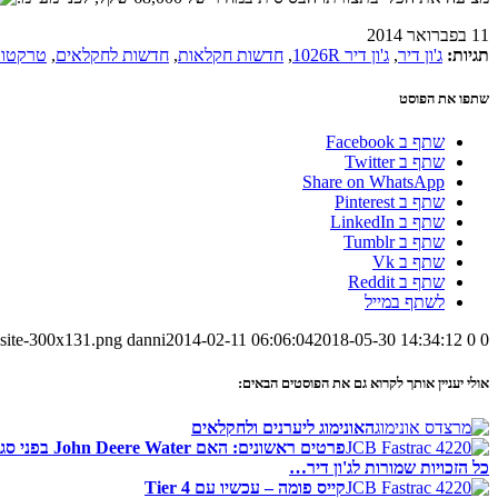
11 בפברואר 2014
תגיות:
ג'ון דיר
,
ג'ון דיר 1026R
,
חדשות חקלאות
,
חדשות לחקלאים
,
טרקטור
שתפו את הפוסט
שתף ב Facebook
שתף ב Twitter
Share on WhatsApp
שתף ב Pinterest
שתף ב LinkedIn
שתף ב Tumblr
שתף ב Vk
שתף ב Reddit
לשתף במייל
-site-300x131.png
danni
2014-02-11 06:06:04
2018-05-30 14:34:12
0
0
אולי יעניין אותך לקרוא גם את הפוסטים הבאים:
האונימוג ליערנים ולחקלאים
פרטים ראשונים: האם John Deere Water בפני סגירה?
כל הזכויות שמורות לג'ון דיר…
קייס פומה – עכשיו עם Tier 4