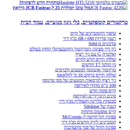
מתחרה חדש לרפתות?
מזל טוב! יומולדת 25 ל-JCB Fastrac (וידאו)
טרקטורים קומפקטיים
,
כלי גינון מנועיים
,
עמוד הבית
שיפור הקומביינים של קייס
רענון סדרות 6M ו-6R בג'ון דיר
עדכונים מ-Stihl
ג'ון דיר מציגה: הטרקטור הקונבנציונלי החזק בעולם
ואלטרה G עם גיר רציף
שולחן תירס חדש לקייס
ניו הולנד T7 חדשים
טרקטור אוטונומי למטעים ולכרמים
שולחן תירס ברוחב 16 מ' לקלאאס
גיר רציף לגרסאות המטעים של מסי פרגוסון
100 כ"ס מהודו לאירופה
קייס פומה חדש
סינים היברידיים לאירופה
מכסחת בלרינה חשמלית מג'ון דיר
הענק של Siloking
קייס אופטום מתחזק
ספינת דגל חדשה ל-McCormic
קומביינים לירק חדשים מג'ון דיר
ספינת הדגל של פנד מתעדכנת