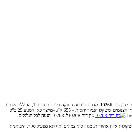
ג'ון דיר 1026Rיבואני הטרקטורים הקומפקטים וציוד הגינון של ג'ון דיר לארץ – י. קמחי ובנו – החלו בשיווק טרקטור קומפקטי רב תכליתי: ג'ון דיר 1026R. מדובר בגרסה החזקה ביותר בסדרה 1, הכוללת ארבע
ג'ון דיר 1026Rלמרות ממדיו הצנומים ומשקלו הנמוך יחסית – 655 ק"ג –מייצר כאן המנוע 25 כ"ס
ג'ון דיר 1026Rל-1026R הנעה לכל הגלגלים
ם שפע תוספות ואביזרים מקוריים, בהם כלים נרתמים (מתחחת, קלטרת, מכסחת ועוד), כפות (עם יכול הרמה של כ-400 ק"ג), משקולות איזון אחוריות, מגוון סוגי צמיגים ואף תא מפעיל סגור. היבואנית