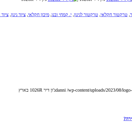
,
טרקטור חקלאי
,
טרקטור לגינון
,
י. קמחי ובנו
,
מיכון חקלאי
,
ציוד גינון
,
ציוד 
/wp-content/uploads/2023/08/logo
danni
ג'ון דיר 1026R בארץ