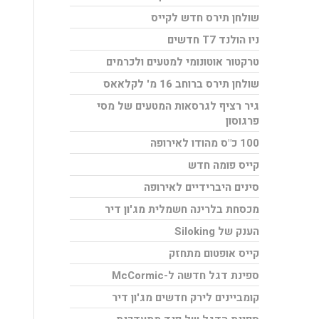
שולחן תירס חדש לקייס
ניו הולנד T7 חדשים
טרקטור אוטונומי למטעים ולכרמים
שולחן תירס ברוחב 16 מ' לקלאאס
גיר רציף לגרסאות המטעים של מסי
פרגוסון
100 כ"ס מהודו לאירופה
קייס פומה חדש
סינים היברידיים לאירופה
מכסחת בלרינה חשמלית מג'ון דיר
הענק של Siloking
קייס אופטום מתחזק
ספינת דגל חדשה ל-McCormic
קומביינים לירק חדשים מג'ון דיר