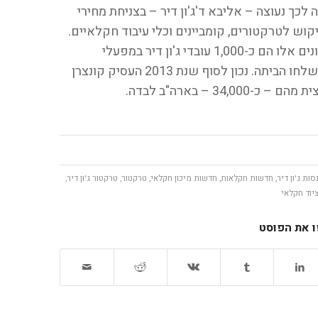
כך נעוצה – אליבא ד'ג'ון דיר – בצניחת מחירי
וש לטרקטורים, קומביינים וכלי עיבוד חקלאיים.
מי שמושפע באופן הישיר והקשה ביותר מנתונים אלו הם כ-1,000 עובדי ג'ון דיר במפעלי
הקונצרן באילינוי, איוווה וקנזס שבארה"ב, שנשלחו הביתה. נכון לסוף שנת 2013 העסיק קונצרן
סות ג'ון דיר
,
חדשות חקלאות
,
חדשות מיכון חקלאי
,
טרקטור
,
טרקטור ג'ון דיר
,
יוד חקלאי
 את הפוסט