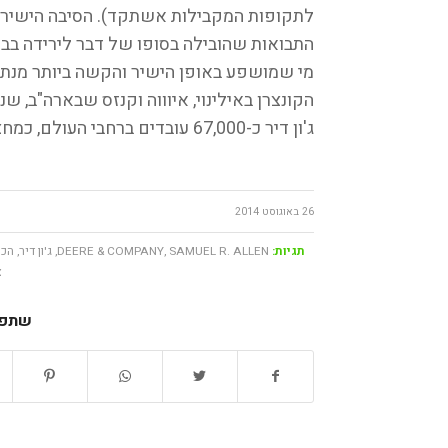
לתקופות המקבילות אשתקד). הסיבה הישירה ל
התבואות שהובילה בסופו של דבר לירידה בביק
ג'ון דיר כ-67,000 עובדים ברחבי העולם, כמחצית מהם – כ-34,000 – בארה"ב לבדה.
26 באוגוסט 2014
תגיות:
SAMUEL R. ALLEN
,
DEERE & COMPANY
,
ג'ון דיר
,
הכנ
צ
שתפו