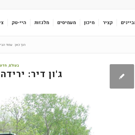
ביינים
קציר
מיכון
מעמיסים
מלגזות
היי-טק
צי
הנך כאן:
עמוד הבי
בעולם
,
חדשו
ג'ון דיר: ירידה