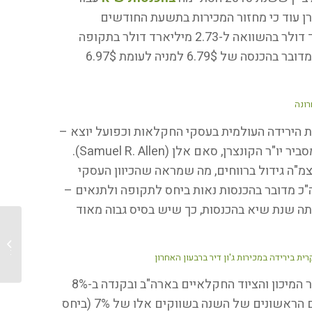
צרן עוד כי מחזור המכירות בתשעת החודשים
הראשונים של 2014 עמד על 2.513 מיליארד דולר בהשוואה ל-2.73 מיליארד דולר בתקופה
המקבילה אשתקד, כאשר עבור בעלי המניות מדובר בהכנסה של 6.79$ למניה לעומת 6.97$
הירידה העולמית בעסקי החקלאות וכפועל יוצא –
ירידה בביקוש למיכון וציוד חקלאי חדשים" מסביר יו"ר הקונצרן, סאם אלן (Samuel R. Allen).
וצמ"ה גידול ברווחים, מה שמראה שהכיוון העסקי
סה"כ מדובר בהכנסות נאות ביחס לתקופה ולתנאים –
ה שנת שיא בהכנסות, כך שיש בסיס גבוה מאוד
אליאנס
טלסקופ
ברבעון השלישי צנחו מכירות הטרקטורים ויתר המיכון והציוד החקלאיים בארה"ב ובקנדה ב-8%
המצטרפים לירידה כוללת בשלושת הרבעונים הראשונים של השנה בשווקים אלו של 7% (ביחס