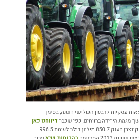
Deer) מדווחת על תוצאות עסקיות לרבעון השלישי השנה, בסימן
ך מגמת הירידה ברווחים, כפי שכבר
דיווחנו כאן
בעבר. בתקופה שבין מאי ליולי (כולל) הרוויח קונצרן הענק 850.7 מיליון דולר לעומת 996.5
2013 הסתיימה
בהכנסות שיא
עבור